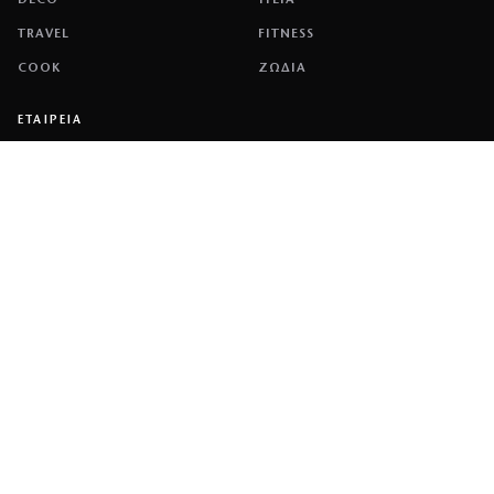
DECO
ΥΓΕΙΑ
TRAVEL
FITNESS
COOK
ΖΩΔΙΑ
ΕΤΑΙΡΕΙΑ
ΤΑΥΤΟΤΗΤΑ
ΠΟΛΙΤΙΚΉ COOKIES
ΌΡΟΙ ΧΡΉΣΗΣ
ΕΠΙΚΟΙΝΩΝΙΑ
ΔΙΑΦΗΜΙΣΗ
ΕΠΙΚΟΙΝΩΝΙΑ
NETWORK
COUSCOUS
ΔΕΔΟΜΕΝΟ