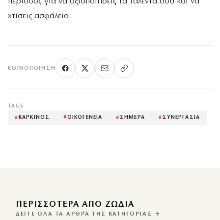
περίοδος για να αξιοποιήσεις τα ταλέντα σου και να
χτίσεις ασφάλεια.
ΚΟΙΝΟΠΟΊΗΣΗ
TAGS
#
ΚΑΡΚΙΝΟΣ
#
ΟΙΚΟΓΕΝΕΙΑ
#
ΣΗΜΕΡΑ
#
ΣΥΝΕΡΓΑΣΙΑ
ΠΕΡΙΣΣΌΤΕΡΑ ΑΠΌ ΖΩΔΙΑ
ΔΕΊΤΕ ΌΛΑ ΤΑ ΆΡΘΡΑ ΤΗΣ ΚΑΤΗΓΟΡΊΑΣ →