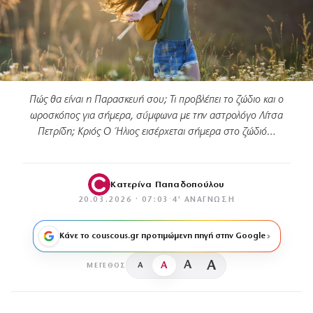
Πώς θα είναι η Παρασκευή σου; Τι προβλέπει το ζώδιο και ο
ωροσκόπος για σήμερα, σύμφωνα με την αστρολόγο Λίτσα
Πετρίδη; Κριός Ο Ήλιος εισέρχεται σήμερα στο ζώδιό…
Κατερίνα Παπαδοπούλου
20.03.2026 · 07:03
·
4′ ΑΝΆΓΝΩΣΗ
Κάνε το couscous.gr προτιμώμενη πηγή στην Google
A
A
A
A
ΜΈΓΕΘΟΣ