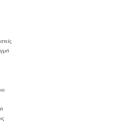
στείς
ιγμή
ιο
ρή
ις