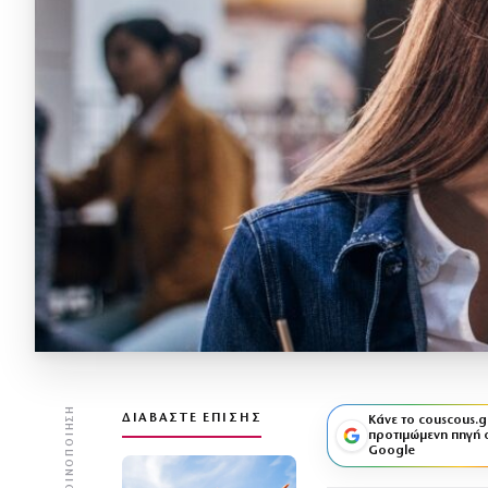
ΚΟΙΝΟΠΟΊΗΣΗ
ΔΙΑΒΆΣΤΕ ΕΠΊΣΗΣ
Κάνε το couscous.g
προτιμώμενη πηγή 
Google