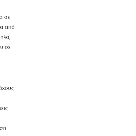
α σε
σα από
ληλα,
ου σε
τόχους
εις
ση.