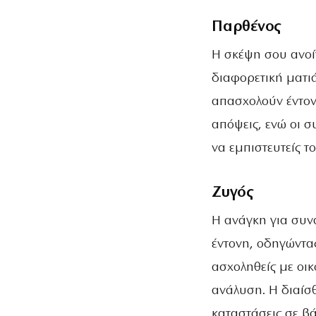
Παρθένος
Η σκέψη σου ανοίγ
διαφορετική ματιά
απασχολούν έντονα
απόψεις, ενώ οι σ
να εμπιστευτείς τ
Ζυγός
Η ανάγκη για συν
έντονη, οδηγώντας
ασχοληθείς με οι
ανάλυση. Η διαίσ
καταστάσεις σε βά