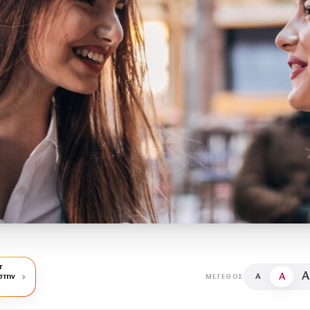
r
A
A
στην
A
ΜΈΓΕΘΟΣ