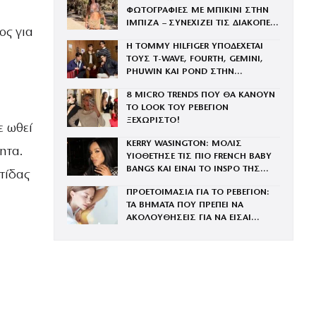
ΦΩΤΟΓΡΑΦΙΕΣ ΜΕ ΜΠΙΚΙΝΙ ΣΤΗΝ
ΙΜΠΙΖΑ – ΣΥΝΕΧΙΖΕΙ ΤΙΣ ΔΙΑΚΟΠΕΣ
ος για
ΤΗΣ ΜΕ ΤΟΝ ΣΥΖΥΓΟ ΤΗΣ, ΑΝΤΡΕΑ
Η TOMMY HILFIGER ΥΠΟΔΕΧΕΤΑΙ
ΓΕΩΡΓΙΟΥ
ΤΟΥΣ Τ-WAVE, FOURTH, GEMINI,
PHUWIN ΚΑΙ POND ΣΤΗΝ
ΟΙΚΟΓΕΝΕΙΑ ΤΟΥ BRAND
8 MICRO TRENDS ΠΟΥ ΘΑ ΚΑΝΟΥΝ
ΤΟ LOOK ΤΟΥ ΡΕΒΕΓΙΟΝ
ΞΕΧΩΡΙΣΤΟ!
ε ωθεί
KERRY WASINGTON: ΜΟΛΙΣ
ητα.
ΥΙΟΘΕΤΗΣΕ ΤΙΣ ΠΙΟ FRENCH BABY
BANGS ΚΑΙ ΕΙΝΑΙ ΤΟ INSPO ΤΗΣ
τίδας
ΧΡΟΝΙΑΣ
ΠΡΟΕΤΟΙΜΑΣΙΑ ΓΙΑ ΤΟ ΡΕΒΕΓΙΟΝ:
ΤΑ ΒΗΜΑΤΑ ΠΟΥ ΠΡΕΠΕΙ ΝΑ
ΑΚΟΛΟΥΘΗΣΕΙΣ ΓΙΑ ΝΑ ΕΙΣΑΙ
ΕΝΤΥΠΩΣΙΑΚΗ ΤΗΝ ΠΙΟ ΛΑΜΠΕΡΗ
ΒΡΑΔΙΑ ΤΟΥ ΧΡΟΝΟΥ