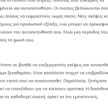
εται το δυνατό σου σημείο, δίνοντάς σου ευκαιρίες να
ήνεια και αυτοπεποίθηση. Οι σχέσεις βελτιώνονται ότα
ς άλλους να εκφραστούν, χωρίς πίεση. Νέες σκέψεις κ
ρόμους για προσωπική εξέλιξη, ενώ μπορεί να προκύψο
σχύουν την αυτοπεποίθησή σου. Είναι μια περίοδος πο
υτείς τη φωνή σου.
ήτηση σε βοηθά να επεξεργαστείς σκέψεις και συναισ
μα ξεκαθαρίσει. Είναι κατάλληλη στιγμή να επιβραδύνε
τον εαυτό σου να ανασυνταχθεί. Παράλληλα, ζητήματα
ί να επανέλθουν για να κλείσουν οριστικά. Η διαίσθη
και σε καθοδηγεί σωστά, αρκεί να την εμπιστευτείς.