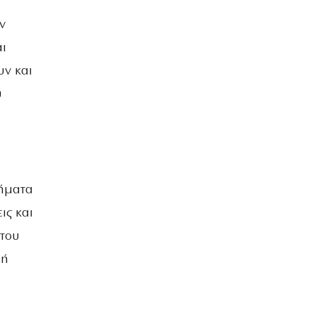
ν
αι
υν και
υ
θήματα
ις και
 του
σή