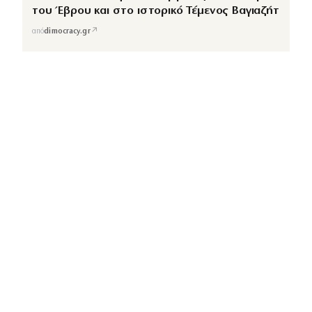
του Έβρου και στο ιστορικό Τέμενος Βαγιαζήτ
↗
από
dimocracy.gr
COUSCOUS
Εδώ τα λέμε όλα. Χωρίς ρετούς.
ΚΑΤΗΓΟΡΙΕΣ
ΡΟΗ ΕΙΔΗΣΕΩΝ
CELEBRITIES
GOSSIP
MEDIA