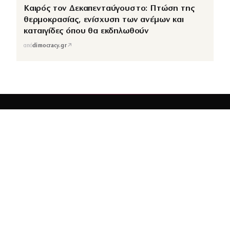
Καιρός τον Δεκαπενταύγουστο: Πτώση της
θερμοκρασίας, ενίσχυση των ανέμων και
καταιγίδες όπου θα εκδηλωθούν
↗
από
dimocracy.gr
COUSCOUS
Εδώ τα λέμε όλα. Χωρίς ρετούς.
ΚΑΤΗΓΟΡΙΕΣ
ΡΟΗ ΕΙΔΗΣΕΩΝ
CELEBRITIES