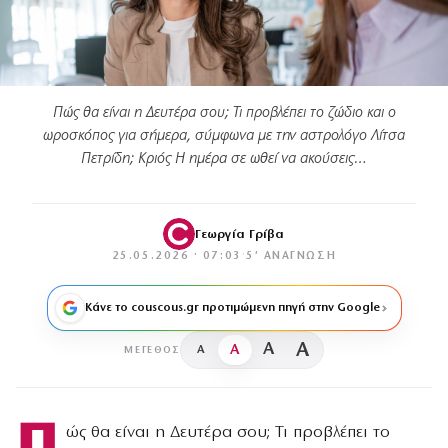
Πώς θα είναι η Δευτέρα σου; Τι προβλέπει το ζώδιο και ο
ωροσκόπος για σήμερα, σύμφωνα με την αστρολόγο Λίτσα
Πετρίδη; Κριός Η ημέρα σε ωθεί να ακούσεις…
Γεωργία Γρίβα
25.05.2026 · 07:03
·
5′ ΑΝΆΓΝΩΣΗ
Κάνε το couscous.gr προτιμώμενη πηγή στην Google
A
A
A
A
ΜΈΓΕΘΟΣ
Π
ώς θα είναι η Δευτέρα σου; Τι προβλέπει το