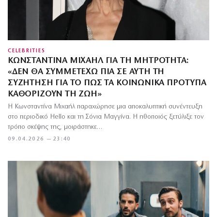
CELEBRITIES
ΚΩΝΣΤΑΝΤΊΝΑ ΜΙΧΑΉΛ ΓΙΑ ΤΗ ΜΗΤΡΌΤΗΤΑ:
«ΔΕΝ ΘΑ ΣΥΜΜΕΤΈΧΩ ΠΙΑ ΣΕ ΑΥΤΉ ΤΗ
ΣΥΖΉΤΗΣΗ ΓΙΑ ΤΟ ΠΏΣ ΤΑ ΚΟΙΝΩΝΙΚΆ ΠΡΌΤΥΠΑ
ΚΑΘΟΡΊΖΟΥΝ ΤΗ ΖΩΉ»
Η Κωνσταντίνα Μιχαήλ παραχώρησε μια αποκαλυπτική συνέντευξη
στο περιοδικό Hello και τη Σόνια Μαγγίνα. Η ηθοποιός ξετύλιξε τον
τρόπο σκέψης της, μοιράστηκε…
09.04.2026 — 23:40