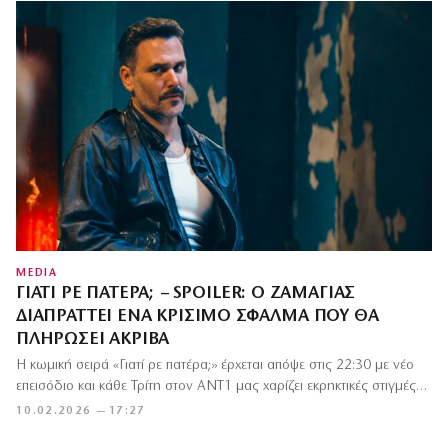
MEDIA
ΓΙΑΤΊ ΡΕ ΠΑΤΈΡΑ; – SPOILER: Ο ΖΑΜΑΓΙΆΣ
ΔΙΑΠΡΆΤΤΕΙ ΈΝΑ ΚΡΊΣΙΜΟ ΣΦΆΛΜΑ ΠΟΥ ΘΑ
ΠΛΗΡΏΣΕΙ ΑΚΡΙΒΆ
Η κωμική σειρά «Γιατί ρε πατέρα;» έρχεται απόψε στις 22:30 με νέο
επεισόδιο και κάθε Τρίτη στον ΑΝΤ1 μας χαρίζει εκρηκτικές στιγμές…
10.02.2026 — 17:27