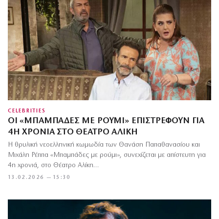
CELEBRITIES
ΟΙ «ΜΠΑΜΠΆΔΕΣ ΜΕ ΡΟΎΜΙ» ΕΠΙΣΤΡΈΦΟΥΝ ΓΙΑ
4Η ΧΡΟΝΙΆ ΣΤΟ ΘΈΑΤΡΟ ΑΛΊΚΗ
H θρυλική νεοελληνική κωμωδία των Θανάση Παπαθανασίου και
Μιχάλη Ρέππα «Μπαμπάδες με ρούμι», συνεχίζεται με απίστευτη για
4η χρονιά, στο Θέατρο Αλίκη…
13.02.2026 — 15:30