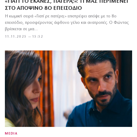
«ΓΙΑΤΊ ΤΟ ΈΚΑΝΕΣ, ΠΑΤΈΡΑ;»: ΤΙ ΜΑΣ ΠΕΡΙΜΈΝΕΙ
ΣΤΟ ΑΠΟΨΙΝΌ 8Ο ΕΠΕΙΣΌΔΙΟ
Η κωμική σειρά «Γιατί ρε πατέρα;» επιστρέφει απόψε με το 8ο
επεισόδιο, προσφέροντας άφθονο γέλιο και ανατροπές. Ο Φώντας
βρίσκεται σε μια…
11.11.2025 — 15:52
MEDIA