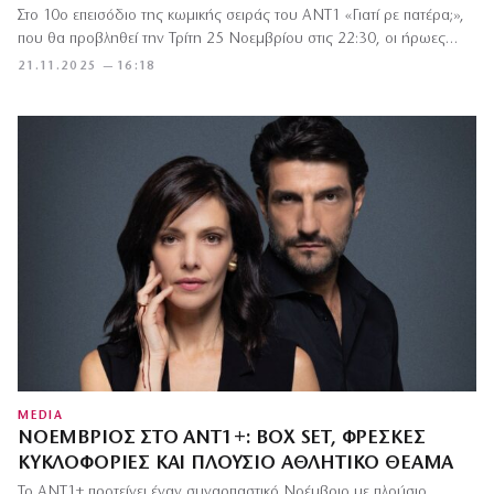
Στο 10ο επεισόδιο της κωμικής σειράς του ΑΝΤ1 «Γιατί ρε πατέρα;»,
που θα προβληθεί την Τρίτη 25 Νοεμβρίου στις 22:30, οι ήρωες…
21.11.2025 — 16:18
MEDIA
ΝΟΈΜΒΡΙΟΣ ΣΤΟ ΑΝΤ1+: BOX SET, ΦΡΈΣΚΕΣ
ΚΥΚΛΟΦΟΡΊΕΣ ΚΑΙ ΠΛΟΎΣΙΟ ΑΘΛΗΤΙΚΌ ΘΈΑΜΑ
Το ΑΝΤ1+ προτείνει έναν συναρπαστικό Νοέμβριο με πλούσιο