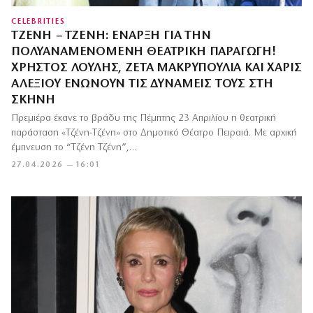
CELEBRITIES
ΤΖΈΝΗ – ΤΖΈΝΗ: ΈΝΑΡΞΗ ΓΙΑ ΤΗΝ
ΠΟΛΥΑΝΑΜΕΝΌΜΕΝΗ ΘΕΑΤΡΙΚΉ ΠΑΡΑΓΩΓΉ!
ΧΡΉΣΤΟΣ ΛΟΎΛΗΣ, ΖΈΤΑ ΜΑΚΡΥΠΟΎΛΙΑ ΚΑΙ ΧΆΡΙΣ
ΑΛΕΞΊΟΥ ΕΝΏΝΟΥΝ ΤΙΣ ΔΥΝΆΜΕΙΣ ΤΟΥΣ ΣΤΗ
ΣΚΗΝΉ
Πρεμιέρα έκανε το βράδυ της Πέμπτης 23 Απριλίου η θεατρική
παράσταση «Τζένη-Τζένη» στο Δημοτικό Θέατρο Πειραιά. Με αρχική
έμπνευση το “Τζένη Τζένη”,…
27.04.2026 — 16:01