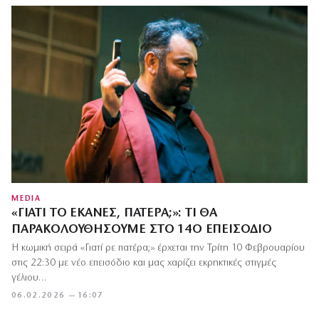
MEDIA
«ΓΙΑΤΊ ΤΟ ΈΚΑΝΕΣ, ΠΑΤΈΡΑ;»: ΤΙ ΘΑ
ΠΑΡΑΚΟΛΟΥΘΉΣΟΥΜΕ ΣΤΟ 14Ο ΕΠΕΙΣΌΔΙΟ
Η κωμική σειρά «Γιατί ρε πατέρα;» έρχεται την Τρίτη 10 Φεβρουαρίου
στις 22:30 με νέο επεισόδιο και μας χαρίζει εκρηκτικές στιγμές
γέλιου…
06.02.2026 — 16:07