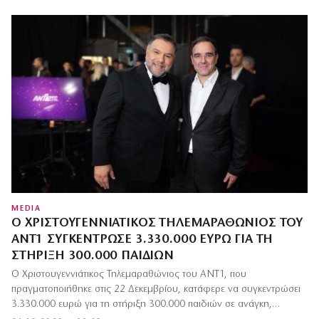
MEDIA
Ο ΧΡΙΣΤΟΥΓΕΝΝΙΆΤΙΚΟΣ ΤΗΛΕΜΑΡΑΘΏΝΙΟΣ ΤΟΥ
ΑΝΤ1 ΣΥΓΚΈΝΤΡΩΣΕ 3.330.000 ΕΥΡΏ ΓΙΑ ΤΗ
ΣΤΉΡΙΞΗ 300.000 ΠΑΙΔΙΏΝ
Ο Χριστουγεννιάτικος Τηλεμαραθώνιος του ΑΝΤ1, που
πραγματοποιήθηκε στις 22 Δεκεμβρίου, κατάφερε να συγκεντρώσει
3.330.000 ευρώ για τη στήριξη 300.000 παιδιών σε ανάγκη,…