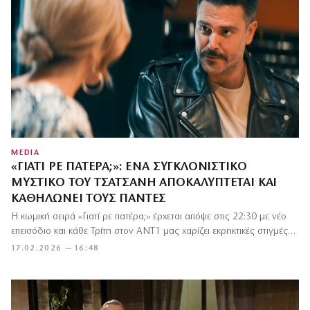
MEDIA
«ΓΙΑΤΊ ΡΕ ΠΑΤΈΡΑ;»: ΈΝΑ ΣΥΓΚΛΟΝΙΣΤΙΚΌ
ΜΥΣΤΙΚΌ ΤΟΥ ΤΣΑΤΣΆΝΗ ΑΠΟΚΑΛΎΠΤΕΤΑΙ ΚΑΙ
ΚΑΘΗΛΏΝΕΙ ΤΟΥΣ ΠΆΝΤΕΣ
Η κωμική σειρά «Γιατί ρε πατέρα;» έρχεται απόψε στις 22:30 με νέο
επεισόδιο και κάθε Τρίτη στον ΑΝΤ1 μας χαρίζει εκρηκτικές στιγμές…
17.02.2026 — 16:48