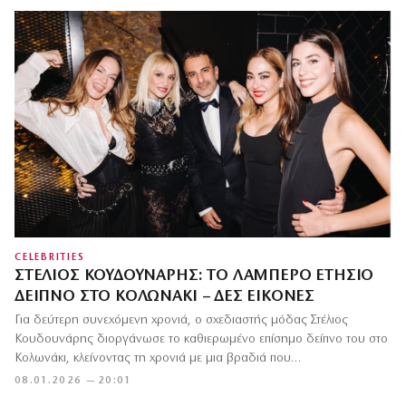
CELEBRITIES
ΣΤΈΛΙΟΣ ΚΟΥΔΟΥΝΆΡΗΣ: ΤΟ ΛΑΜΠΕΡΌ ΕΤΉΣΙΟ
ΔΕΊΠΝΟ ΣΤΟ ΚΟΛΩΝΆΚΙ – ΔΕΣ ΕΙΚΌΝΕΣ
Για δεύτερη συνεχόμενη χρονιά, ο σχεδιαστής μόδας Στέλιος
Κουδουνάρης διοργάνωσε το καθιερωμένο επίσημο δείπνο του στο
Κολωνάκι, κλείνοντας τη χρονιά με μια βραδιά που…
08.01.2026 — 20:01