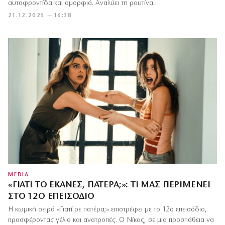
αυτοφροντίδα και ομορφιά. Αναλύει τη ρουτίνα…
21.12.2025 — 16:38
MEDIA
«ΓΙΑΤΊ ΤΟ ΈΚΑΝΕΣ, ΠΑΤΈΡΑ;»: ΤΙ ΜΑΣ ΠΕΡΙΜΈΝΕΙ
ΣΤΟ 12Ο ΕΠΕΙΣΌΔΙΟ
Η κωμική σειρά «Γιατί ρε πατέρα;» επιστρέφει με το 12ο επεισόδιο,
προσφέροντας γέλιο και ανατροπές. Ο Νίκος, σε μια προσπάθεια να