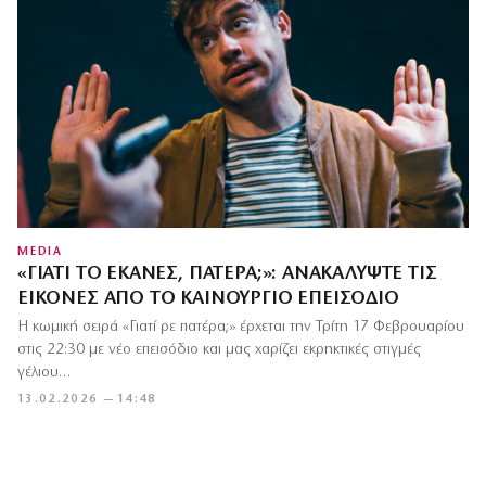
MEDIA
«ΓΙΑΤΊ ΤΟ ΈΚΑΝΕΣ, ΠΑΤΈΡΑ;»: ΑΝΑΚΑΛΎΨΤΕ ΤΙΣ
ΕΙΚΌΝΕΣ ΑΠΌ ΤΟ ΚΑΙΝΟΎΡΓΙΟ ΕΠΕΙΣΌΔΙΟ
Η κωμική σειρά «Γιατί ρε πατέρα;» έρχεται την Τρίτη 17 Φεβρουαρίου
στις 22:30 με νέο επεισόδιο και μας χαρίζει εκρηκτικές στιγμές
γέλιου…
13.02.2026 — 14:48