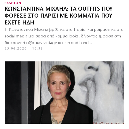
FASHION
ΚΩΝΣΤΑΝΤΊΝΑ ΜΙΧΑΉΛ: ΤΑ OUTFITS ΠΟΥ
ΦΌΡΕΣΕ ΣΤΟ ΠΑΡΊΣΙ ΜΕ ΚΟΜΜΆΤΙΑ ΠΟΥ
ΈΧΕΤΕ ΉΔΗ
Η Κωνσταντίνα Μιχαήλ βρέθηκε στο Παρίσι και μοιράστηκε στα
social media μια σειρά από κομψά looks, δίνοντας έμφαση στη
διαχρονική αξία των vintage και second hand…
25.06.2026 — 16:38