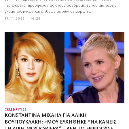
περιεχόμενο, προσφέροντας στους συνδρομητές του μια ευρεία
γκάμα ελληνικών και διεθνών σειρών σε μορφή…
17.11.2025 — 16:28
CELEBRITIES
ΚΩΝΣΤΑΝΤΊΝΑ ΜΙΧΑΉΛ ΓΙΑ ΑΛΊΚΗ
ΒΟΥΓΙΟΥΚΛΆΚΗ: «ΜΟΥ ΕΥΧΉΘΗΚΕ “ΝΑ ΚΆΝΕΙΣ
ΤΗ ΔΙΚΉ ΜΟΥ ΚΑΡΙΈΡΑ” – ΔΕΝ ΤΟ ΕΝΝΟΟΎΣΕ