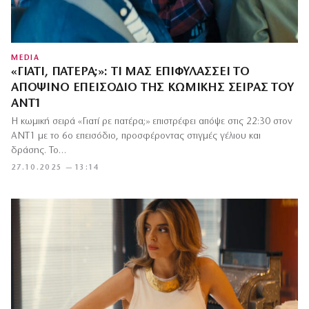
MEDIA
«ΓΙΑΤΊ, ΠΑΤΈΡΑ;»: ΤΙ ΜΑΣ ΕΠΙΦΥΛΆΣΣΕΙ ΤΟ
ΑΠΟΨΙΝΌ ΕΠΕΙΣΌΔΙΟ ΤΗΣ ΚΩΜΙΚΉΣ ΣΕΙΡΆΣ ΤΟΥ
ΑΝΤ1
Η κωμική σειρά «Γιατί ρε πατέρα;» επιστρέφει απόψε στις 22:30 στον
ΑΝΤ1 με το 6ο επεισόδιο, προσφέροντας στιγμές γέλιου και
δράσης. Το…
27.10.2025 — 13:14