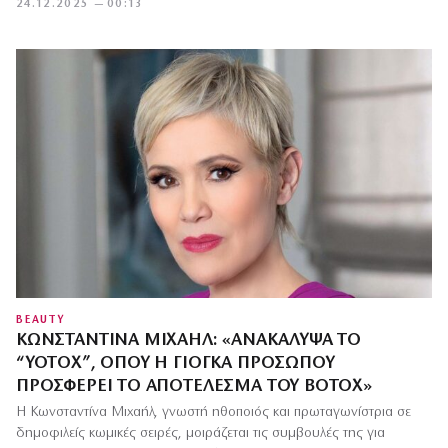
24.12.2025 — 00:13
BEAUTY
ΚΩΝΣΤΑΝΤΊΝΑ ΜΙΧΑΉΛ: «ΑΝΑΚΆΛΥΨΑ ΤΟ
“YOTOX”, ΌΠΟΥ Η ΓΙΌΓΚΑ ΠΡΟΣΏΠΟΥ
ΠΡΟΣΦΈΡΕΙ ΤΟ ΑΠΟΤΈΛΕΣΜΑ ΤΟΥ BOTOX»
Η Κωνσταντίνα Μιχαήλ, γνωστή ηθοποιός και πρωταγωνίστρια σε
δημοφιλείς κωμικές σειρές, μοιράζεται τις συμβουλές της για