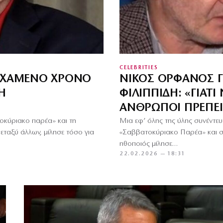
CELEBRITIES
Ν ΧΑΜΈΝΟ ΧΡΌΝΟ
ΝΊΚΟΣ ΟΡΦΑΝΌΣ Γ
Η
ΦΙΛΙΠΠΊΔΗ: «ΓΙΑΤΊ
ΆΝΘΡΩΠΟΙ ΠΡΈΠΕΙ
οκύριακο παρέα» και τη
Μια εφ’ όλης της ύλης συνέντ
ταξύ άλλων, μίλησε τόσο για
«Σαββατοκύριακο Παρέα» και σ
ηθοποιός μίλησε…
22.02.2026 — 18:31