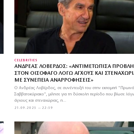
CELEBRITIES
ΑΝΔΡΈΑΣ ΛΟΒΈΡΔΟΣ: «ΑΝΤΙΜΕΤΏΠΙΣΑ ΠΡΌΒΛ
ΣΤΟΝ ΟΙΣΟΦΆΓΟ ΛΌΓΩ ΆΓΧΟΥΣ ΚΑΙ ΣΤΕΝΑΧΏΡΙ
ΜΕ ΣΥΝΈΠΕΙΑ ΑΝΑΡΡΟΦΉΣΕΙΣ»
Ο Ανδρέας Λοβέρδος, σε συνέντευξή του στην εκπομπή "Πρωιν
Σαββατοκύριακο", μίλησε για τη δύσκολη περίοδο που βίωσε λόγ
άγχους και στεναχώριας, η…
21.09.2025 — 22:59