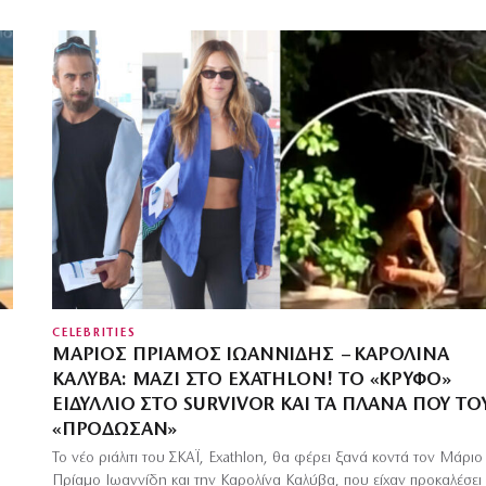
CELEBRITIES
ΜΆΡΙΟΣ ΠΡΊΑΜΟΣ ΙΩΑΝΝΊΔΗΣ – ΚΑΡΟΛΊΝΑ
ΚΑΛΎΒΑ: ΜΑΖΊ ΣΤΟ EXATHLON! ΤΟ «ΚΡΥΦΌ»
ΕΙΔΎΛΛΙΟ ΣΤΟ SURVIVOR ΚΑΙ ΤΑ ΠΛΆΝΑ ΠΟΥ ΤΟ
«ΠΡΌΔΩΣΑΝ»
Το νέο ριάλιτι του ΣΚΑΪ, Exathlon, θα φέρει ξανά κοντά τον Μάριο
Πρίαμο Ιωαννίδη και την Καρολίνα Καλύβα, που είχαν προκαλέσει