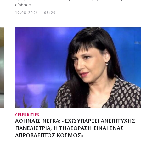
αίσθηση…
19.08.2025 — 08:20
CELEBRITIES
ΑΘΗΝΑΪ́Σ ΝΈΓΚΑ: «ΈΧΩ ΥΠΆΡΞΕΙ ΑΝΕΠΙΤΥΧΉΣ
ΠΑΝΕΛΊΣΤΡΙΑ, Η ΤΗΛΕΌΡΑΣΗ ΕΊΝΑΙ ΈΝΑΣ
ΑΠΡΌΒΛΕΠΤΟΣ ΚΌΣΜΟΣ»