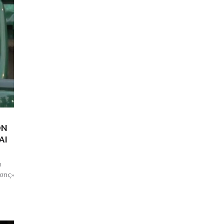
ΟΝ
ΑΙ
ι
ωσης»