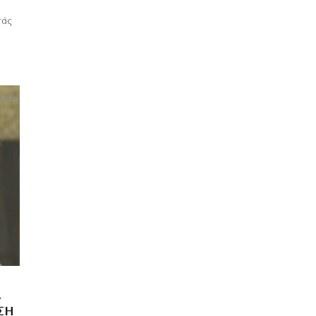
τάς
Α
ΣΗ