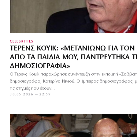
CELEBRITIES
ΤΈΡΕΝΣ ΚΟΥΊΚ: «ΜΕΤΑΝΙΏΝΩ ΓΙΑ ΤΟ
ΑΠΌ ΤΑ ΠΑΙΔΙΆ ΜΟΥ, ΠΑΝΤΡΕΎΤΗΚΑ Τ
ΔΗΜΟΣΙΟΓΡΑΦΊΑ»
Ο Τέρενς Κουίκ παραχώρησε συνέντευξη στην εκπομπή «Σαββατ
δημοσιογράφο, Κατερίνα Νινιού. Ο έμπειρος δημοσιογράφος, με
τις στιγμές που έχουν…
30.05.2026 — 22:59