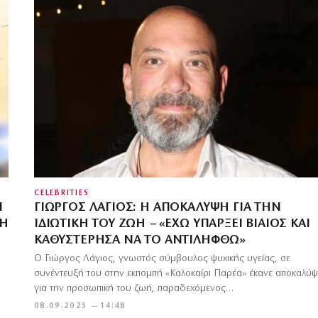
CELEBRITIES
Ν
ΓΙΏΡΓΟΣ ΛΆΓΙΟΣ: Η ΑΠΟΚΆΛΥΨΗ ΓΙΑ ΤΗΝ
ΝΗ
ΙΔΙΩΤΙΚΉ ΤΟΥ ΖΩΉ – «ΈΧΩ ΥΠΆΡΞΕΙ ΒΊΑΙΟΣ ΚΑΙ
ΚΑΘΥΣΤΈΡΗΣΑ ΝΑ ΤΟ ΑΝΤΙΛΗΦΘΏ»
Ο Γιώργος Λάγιος, γνωστός σύμβουλος ψυχικής υγείας, σε
συνέντευξή του στην εκπομπή «Καλοκαίρι Παρέα» έκανε αποκαλύψ
για την προσωπική του ζωή, παραδεχόμενος…
08.09.2025 — 14:48