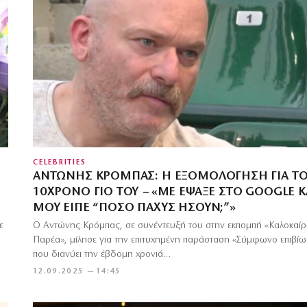
CELEBRITIES
ΑΝΤΏΝΗΣ ΚΡΌΜΠΑΣ: Η ΕΞΟΜΟΛΌΓΗΣΗ ΓΙΑ Τ
10ΧΡΟΝΟ ΓΙΟ ΤΟΥ – «ΜΕ ΈΨΑΞΕ ΣΤΟ GOOGLE Κ
ΜΟΥ ΕΊΠΕ “ΠΌΣΟ ΠΑΧΎΣ ΉΣΟΥΝ;”»
ε
Ο Αντώνης Κρόμπας, σε συνέντευξή του στην εκπομπή «Καλοκαίρ
Παρέα», μίλησε για την επιτυχημένη παράσταση «Σύμφωνο επιβί
που διανύει την έβδομη χρονιά…
12.09.2025 — 14:45