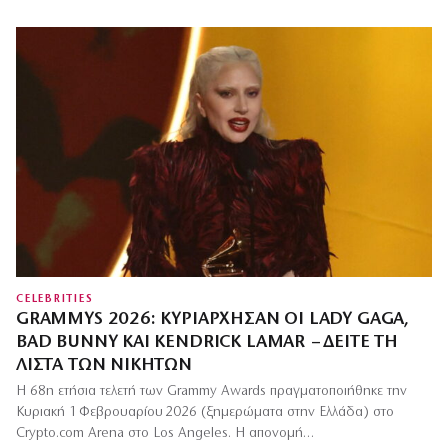
CELEBRITIES
GRAMMYS 2026: ΚΥΡΙΆΡΧΗΣΑΝ ΟΙ LADY GAGA,
BAD BUNNY ΚΑΙ KENDRICK LAMAR – ΔΕΊΤΕ ΤΗ
ΛΊΣΤΑ ΤΩΝ ΝΙΚΗΤΏΝ
Η 68η ετήσια τελετή των Grammy Awards πραγματοποιήθηκε την
Κυριακή 1 Φεβρουαρίου 2026 (ξημερώματα στην Ελλάδα) στο
Crypto.com Arena στο Los Angeles. Η απονομή…