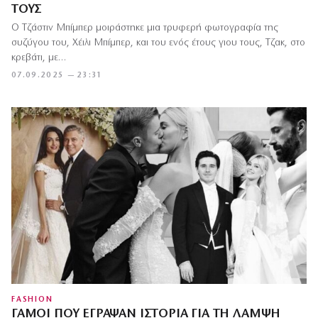
ΤΟΥΣ
Ο Τζάστιν Μπίμπερ μοιράστηκε μια τρυφερή φωτογραφία της
συζύγου του, Χέιλι Μπίμπερ, και του ενός έτους γιου τους, Τζακ, στο
κρεβάτι, με…
07.09.2025 — 23:31
FASHION
ΓΆΜΟΙ ΠΟΥ ΈΓΡΑΨΑΝ ΙΣΤΟΡΊΑ ΓΙΑ ΤΗ ΛΆΜΨΗ