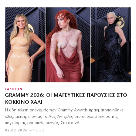
FASHION
GRAMMY 2026: ΟΙ ΜΑΓΕΥΤΙΚΈΣ ΠΑΡΟΥΣΊΕΣ ΣΤΟ
ΚΌΚΚΙΝΟ ΧΑΛΊ
Η 68η τελετή απονομής των Grammy Awards πραγματοποιήθηκε
χθες, μετατρέποντας το Λος Άντζελες στο απόλυτο κέντρο της
παγκόσμιας μουσικής σκηνής. Στη σκηνή…
02.02.2026 — 10:03