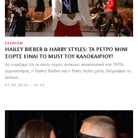
FASHION
HAILEY BIEBER & HARRY STYLES: ΤΑ ΡΕΤΡΌ ΜΊΝΙ
ΣΟΡΤΣ ΕΊΝΑΙ ΤΟ MUST ΤΟΥ ΚΑΛΟΚΑΙΡΙΟΎ!
Αν νομίζαμε ότι τα micro σορτς ανήκουν αποκλειστικά στα 1970s
γυμναστήρια, η Hailey Bieber και ο Harry Styles μόλις διέγραψαν το
fashion…
03.06.2026 — 16:30