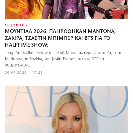
CELEBRITIES
ΜΟΥΝΤΙΆΛ 2026: ΠΛΗΡΏΘΗΚΑΝ ΜΑΝΤΌΝΑ,
ΣΑΚΊΡΑ, ΤΖΆΣΤΙΝ ΜΠΊΜΠΕΡ ΚΑΙ BTS ΓΙΑ ΤΟ
HALFTIME SHOW;
Το πρώτο halftime show σε τελικό Μουντιάλ έγραψε ιστορία, με τη
Madonna, τη Shakira, τον Justin Bieber και τους BTS να
συμμετέχουν…
20.07.2026 — 17:21