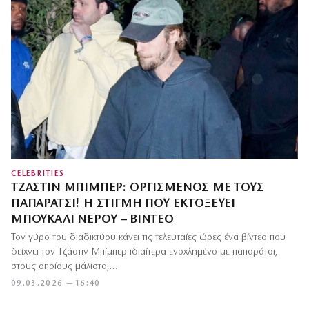
CELEBRITIES
ΤΖΆΣΤΙΝ ΜΠΊΜΠΕΡ: ΟΡΓΙΣΜΈΝΟΣ ΜΕ ΤΟΥΣ
ΠΑΠΑΡΆΤΣΙ! Η ΣΤΙΓΜΉ ΠΟΥ ΕΚΤΟΞΕΎΕΙ
ΜΠΟΥΚΆΛΙ ΝΕΡΟΎ – ΒΊΝΤΕΟ
Τον γύρο του διαδικτύου κάνει τις τελευταίες ώρες ένα βίντεο που
δείχνει τον Τζάστιν Μπίμπερ ιδιαίτερα ενοχλημένο με παπαράτσι,
στους οποίους μάλιστα,…
09.03.2026 — 16:40