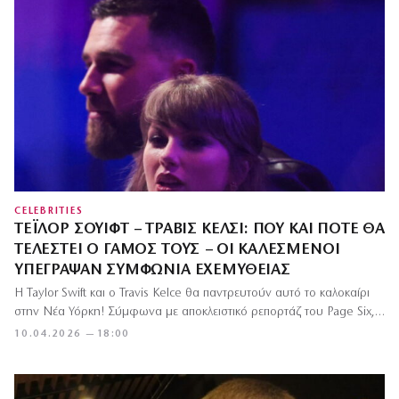
CELEBRITIES
ΤΈΙΛΟΡ ΣΟΥΊΦΤ – ΤΡΆΒΙΣ ΚΈΛΣΙ: ΠΟΎ ΚΑΙ ΠΌΤΕ ΘΑ
ΤΕΛΕΣΤΕΊ Ο ΓΆΜΟΣ ΤΟΥΣ – ΟΙ ΚΑΛΕΣΜΈΝΟΙ
ΥΠΈΓΡΑΨΑΝ ΣΥΜΦΩΝΊΑ ΕΧΕΜΎΘΕΙΑΣ
Η Taylor Swift και ο Travis Kelce θα παντρευτούν αυτό το καλοκαίρι
στην Νέα Υόρκη! Σύμφωνα με αποκλειστικό ρεπορτάζ του Page Six,…
10.04.2026 — 18:00