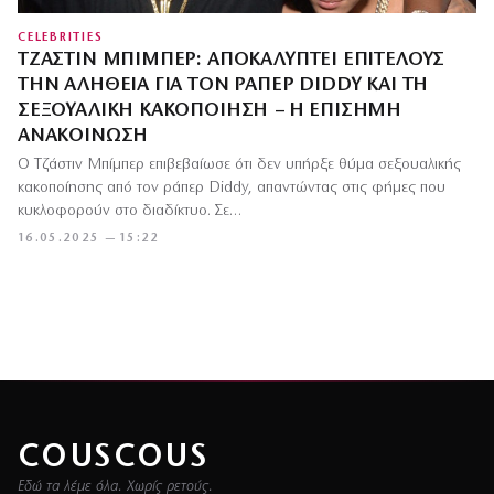
CELEBRITIES
ΤΖΆΣΤΙΝ ΜΠΊΜΠΕΡ: ΑΠΟΚΑΛΎΠΤΕΙ ΕΠΙΤΈΛΟΥΣ
ΤΗΝ ΑΛΉΘΕΙΑ ΓΙΑ ΤΟΝ ΡΆΠΕΡ DIDDY ΚΑΙ ΤΗ
ΣΕΞΟΥΑΛΙΚΉ ΚΑΚΟΠΟΊΗΣΗ – Η ΕΠΊΣΗΜΗ
ΑΝΑΚΟΊΝΩΣΗ
Ο Τζάστιν Μπίμπερ επιβεβαίωσε ότι δεν υπήρξε θύμα σεξουαλικής
κακοποίησης από τον ράπερ Diddy, απαντώντας στις φήμες που
κυκλοφορούν στο διαδίκτυο. Σε…
16.05.2025 — 15:22
COUSCOUS
Εδώ τα λέμε όλα. Χωρίς ρετούς.