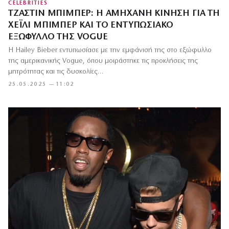
CELEBRITIES
ΤΖΆΣΤΙΝ ΜΠΊΜΠΕΡ: Η ΑΜΉΧΑΝΗ ΚΊΝΗΣΗ ΓΙΑ ΤΗ
ΧΈΙΛΙ ΜΠΊΜΠΕΡ ΚΑΙ ΤΟ ΕΝΤΥΠΩΣΙΑΚΌ
ΕΞΏΦΥΛΛΟ ΤΗΣ VOGUE
Η Hailey Bieber εντυπωσίασε με την εμφάνισή της στο εξώφυλλο
της αμερικανικής Vogue, όπου μοιράστηκε τις προκλήσεις της
μητρότητας και τις δυσκολίες…
25.05.2025 — 11:02