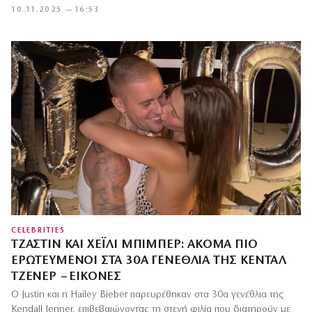
10.11.2025 — 16:53
CELEBRITIES
ΤΖΆΣΤΙΝ ΚΑΙ ΧΈΙΛΙ ΜΠΊΜΠΕΡ: ΑΚΌΜΑ ΠΙΟ
ΕΡΩΤΕΥΜΈΝΟΙ ΣΤΑ 30Α ΓΕΝΈΘΛΙΑ ΤΗΣ ΚΈΝΤΑΛ
ΤΖΈΝΕΡ – ΕΙΚΌΝΕΣ
Ο Justin και η Hailey Bieber παρευρέθηκαν στα 30α γενέθλια της
Kendall Jenner, επιβεβαιώνοντας τη στενή φιλία που διατηρούν με