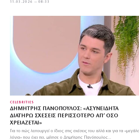
11.03.2026 — 08:33
CELEBRITIES
ΔΗΜΉΤΡΗΣ ΠΑΝΌΠΟΥΛΟΣ: «ΑΣΥΝΕΊΔΗΤΑ
ΔΙΑΤΗΡΏ ΣΧΈΣΕΙΣ ΠΕΡΙΣΣΌΤΕΡΟ ΑΠ’ ΌΣΟ
ΧΡΕΙΆΖΕΤΑΙ»
Για το πώς λειτουργεί ο ίδιος στις σχέσεις του αλλά και για τα «μεγάλ
λόγια» που έχει πει, μίλησε ο Δημήτρης Πανόπουλος…