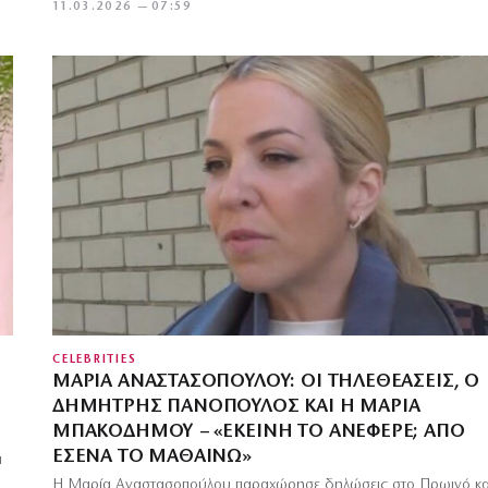
11.03.2026 — 07:59
CELEBRITIES
ΜΑΡΊΑ ΑΝΑΣΤΑΣΟΠΟΎΛΟΥ: ΟΙ ΤΗΛΕΘΕΆΣΕΙΣ, Ο
ΔΗΜΉΤΡΗΣ ΠΑΝΌΠΟΥΛΟΣ ΚΑΙ Η ΜΑΡΊΑ
ΜΠΑΚΟΔΉΜΟΥ – «ΕΚΕΊΝΗ ΤΟ ΑΝΈΦΕΡΕ; ΑΠΌ
ΕΣΈΝΑ ΤΟ ΜΑΘΑΊΝΩ»
α
Η Μαρία Αναστασοπούλου παραχώρησε δηλώσεις στο Πρωινό κα