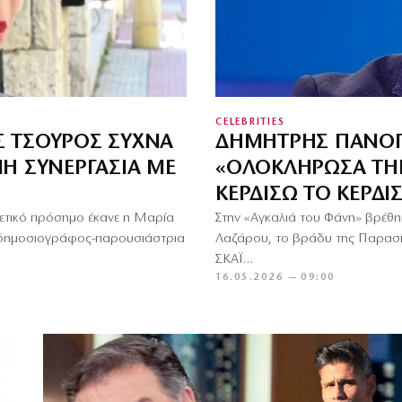
CELEBRITIES
Σ ΤΣΟΥΡΌΣ ΣΥΧΝΆ
ΔΗΜΉΤΡΗΣ ΠΑΝΌΠΟ
ΝΉ ΣΥΝΕΡΓΑΣΊΑ ΜΕ
«ΟΛΟΚΛΉΡΩΣΑ ΤΗΝ 
ΚΕΡΔΊΣΩ ΤΟ ΚΈΡΔΙ
 θετικό πρόσημο έκανε η Μαρία
Στην «Αγκαλιά του Φάνη» βρέθ
H δημοσιογράφος-παρουσιάστρια
Λαζάρου, το βράδυ της Παρασκ
ΣΚΑΪ…
16.05.2026 — 09:00