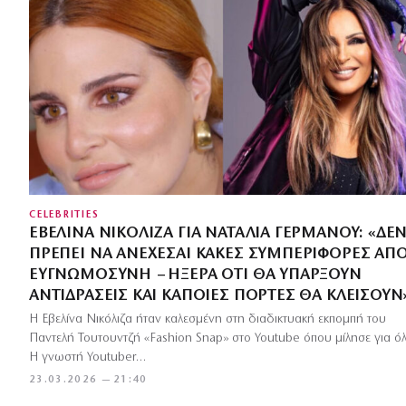
CELEBRITIES
ΕΒΕΛΊΝΑ ΝΙΚΌΛΙΖΑ ΓΙΑ ΝΑΤΑΛΊΑ ΓΕΡΜΑΝΟΎ: «ΔΕ
ΠΡΈΠΕΙ ΝΑ ΑΝΈΧΕΣΑΙ ΚΑΚΈΣ ΣΥΜΠΕΡΙΦΟΡΈΣ ΑΠ
ΕΥΓΝΩΜΟΣΎΝΗ – ΉΞΕΡΑ ΌΤΙ ΘΑ ΥΠΆΡΞΟΥΝ
ΑΝΤΙΔΡΆΣΕΙΣ ΚΑΙ ΚΆΠΟΙΕΣ ΠΌΡΤΕΣ ΘΑ ΚΛΕΊΣΟΥΝ
Η Εβελίνα Νικόλιζα ήταν καλεσμένη στη διαδικτυακή εκπομπή του
Παντελή Τουτουντζή «Fashion Snap» στο Youtube όπου μίλησε για όλ
Η γνωστή Youtuber…
23.03.2026 — 21:40