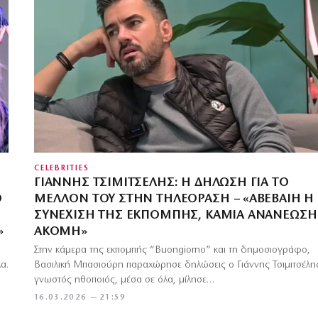
CELEBRITIES
Ν
ΓΙΆΝΝΗΣ ΤΣΙΜΙΤΣΈΛΗΣ: Η ΔΉΛΩΣΗ ΓΙΑ ΤΟ
Ό
ΜΈΛΛΟΝ ΤΟΥ ΣΤΗΝ ΤΗΛΕΌΡΑΣΗ – «ΑΒΈΒΑΙΗ Η
ΣΥΝΈΧΙΣΗ ΤΗΣ ΕΚΠΟΜΠΉΣ, ΚΑΜΊΑ ΑΝΑΝΈΩΣΗ
»
ΑΚΌΜΗ»
Στην κάμερα της εκπομπής “Buongiorno” και τη δημοσιογράφο,
α.
Βασιλική Μπασιούρη παραχώρησε δηλώσεις ο Γιάννης Τσιμιτσέλη
γνωστός ηθοποιός, μέσα σε όλα, μίλησε…
16.03.2026 — 21:59