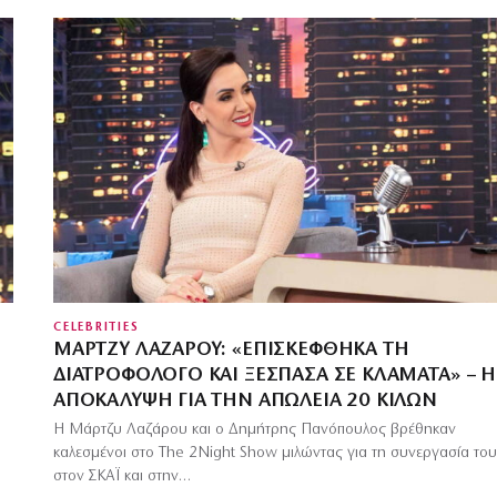
CELEBRITIES
ΜΆΡΤΖΥ ΛΑΖΆΡΟΥ: «ΕΠΙΣΚΈΦΘΗΚΑ ΤΗ
ΔΙΑΤΡΟΦΟΛΌΓΟ ΚΑΙ ΞΈΣΠΑΣΑ ΣΕ ΚΛΆΜΑΤΑ» – Η
ΑΠΟΚΆΛΥΨΗ ΓΙΑ ΤΗΝ ΑΠΏΛΕΙΑ 20 ΚΙΛΏΝ
Η Μάρτζυ Λαζάρου και ο Δημήτρης Πανόπουλος βρέθηκαν
καλεσμένοι στο The 2Night Show μιλώντας για τη συνεργασία το
στον ΣΚΑΪ και στην…