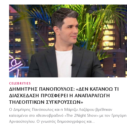
CELEBRITIES
ΔΗΜΉΤΡΗΣ ΠΑΝΌΠΟΥΛΟΣ: «ΔΕΝ ΚΑΤΑΝΟΏ ΤΙ
ΔΙΑΣΚΈΔΑΣΗ ΠΡΟΣΦΈΡΕΙ Η ΑΝΑΠΑΡΑΓΩΓΉ
ΤΗΛΕΟΠΤΙΚΏΝ ΣΥΓΚΡΟΎΣΕΩΝ»
Ο Δημήτρης Πανόπουλος και η Μάρτζυ Λαζάρου βρέθηκαν
καλεσμένοι στο χθεσινοβραδινό «The 2Night Show» με τον Γρηγόρη
Αρναούτογλου. Ο γνωστός δημοσιογράφος και…