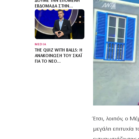
ΔΟΎΜΕ ΤΗΝ ΕΠΌΜΕΝΗ
ΕΒΔΟΜΆΔΑ ΣΤΗΝ
ΑΣΤΥΝΟΜΙΚΉ ΣΕΙΡΆ
ΜΥΣΤΗΡΊΟΥ
MEDIA
THE QUIZ WITH BALLS: Η
ΑΝΑΚΟΊΝΩΣΗ ΤΟΥ ΣΚΑΪ
ΓΙΑ ΤΟ ΝΈΟ
ΤΗΛΕΠΑΙΧΝΊΔΙ ΜΕ ΤΟΝ
ΓΙΆΝΝΗ ΤΣΙΜΙΤΣΈΛΗ
Έτσι, λοιπόν, ο 
μεγάλη επιτυχία τ