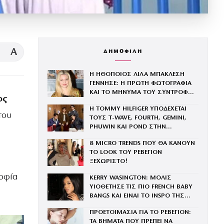
A
ΔΗΜΟΦΙΛΗ
Η ΗΘΟΠΟΙΟΣ ΛΙΛΑ ΜΠΑΚΛΕΣΗ
ΓΕΝΝΗΣΕ: Η ΠΡΩΤΗ ΦΩΤΟΓΡΑΦΙΑ
ΚΑΙ ΤΟ ΜΗΝΥΜΑ ΤΟΥ ΣΥΝΤΡΟΦΟΥ
ος
ΤΗΣ
Η TOMMY HILFIGER ΥΠΟΔΕΧΕΤΑΙ
του
ΤΟΥΣ Τ-WAVE, FOURTH, GEMINI,
PHUWIN ΚΑΙ POND ΣΤΗΝ
ΟΙΚΟΓΕΝΕΙΑ ΤΟΥ BRAND
8 MICRO TRENDS ΠΟΥ ΘΑ ΚΑΝΟΥΝ
ΤΟ LOOK ΤΟΥ ΡΕΒΕΓΙΟΝ
ΞΕΧΩΡΙΣΤΟ!
Σοφία
KERRY WASINGTON: ΜΟΛΙΣ
ΥΙΟΘΕΤΗΣΕ ΤΙΣ ΠΙΟ FRENCH BABY
BANGS ΚΑΙ ΕΙΝΑΙ ΤΟ INSPO ΤΗΣ
ΧΡΟΝΙΑΣ
ΠΡΟΕΤΟΙΜΑΣΙΑ ΓΙΑ ΤΟ ΡΕΒΕΓΙΟΝ:
ΤΑ ΒΗΜΑΤΑ ΠΟΥ ΠΡΕΠΕΙ ΝΑ