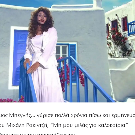
Μέμος Μπεγνής… γύρισε πολλά χρόνια πίσω και ερμήνευσ
ου Μιχάλη Ρακιντζή, “Μη μου μιλάς για καλοκαίρια”