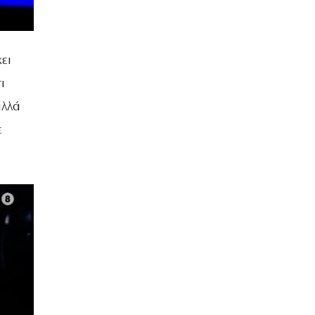
ει
ι
αλλά
ε