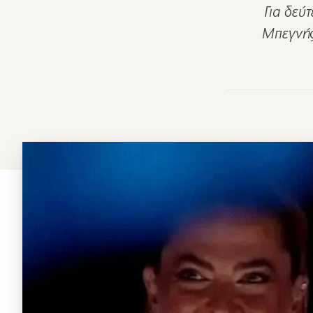
Για δεύ
Μπεγνής,