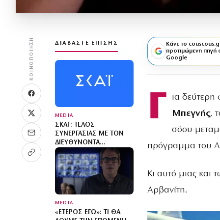
ΚΟΙΝΟΠΟΊΗΣΗ
ΔΙΑΒΆΣΤΕ ΕΠΊΣΗΣ
Κάνε το couscous.g
προτιμώμενη πηγή 
Google
Γ
ια δεύτερη
Μπεγνής
, 
MEDIA
ΣΚΑΪ: ΤΈΛΟΣ
σόου μεταμφ
ΣΥΝΕΡΓΑΣΊΑΣ ΜΕ ΤΟΝ
ΔΙΕΥΘΎΝΟΝΤΑ
πρόγραμμα του Α
ΣΎΜΒΟΥΛΟ ΓΡΗΓΌΡΗ
ΔΗΜΗΤΡΙΆΔΗ
Κι αυτό μιας και 
Αρβανίτη.
MEDIA
«ΈΤΕΡΟΣ ΕΓΏ»: ΤΙ ΘΑ