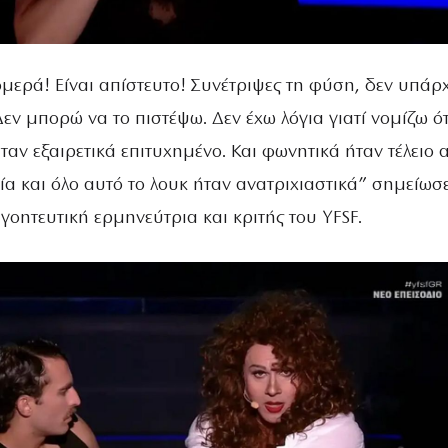
μερά! Είναι απίστευτο! Συνέτριψες τη φύση, δεν υπάρχ
εν μπορώ να το πιστέψω. Δεν έχω λόγια γιατί νομίζω ότ
ήταν εξαιρετικά επιτυχημένο. Και φωνητικά ήταν τέλειο 
ία και όλο αυτό το λουκ ήταν ανατριχιαστικά” σημείωσ
γοητευτική ερμηνεύτρια και κριτής του YFSF.