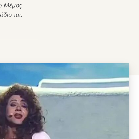
 ο Μέμος
σόδιο του