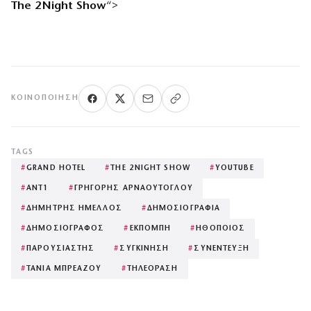
The 2Night Show
“>
ΚΟΙΝΟΠΟΊΗΣΗ
TAGS
#
GRAND HOTEL
#
THE 2NIGHT SHOW
#
YOUTUBE
#
ΑΝΤ1
#
ΓΡΗΓΟΡΗΣ ΑΡΝΑΟΥΤΟΓΛΟΥ
#
ΔΗΜΗΤΡΗΣ ΗΜΕΛΛΟΣ
#
ΔΗΜΟΣΙΟΓΡΑΦΙΑ
#
ΔΗΜΟΣΙΟΓΡΑΦΟΣ
#
ΕΚΠΟΜΠΗ
#
ΗΘΟΠΟΙΟΣ
#
ΠΑΡΟΥΣΙΑΣΤΗΣ
#
ΣΥΓΚΙΝΗΣΗ
#
ΣΥΝΕΝΤΕΥΞΗ
#
ΤΑΝΙΑ ΜΠΡΕΑΖΟΥ
#
ΤΗΛΕΟΡΑΣΗ