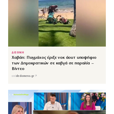
ΔΙΕΘΝΗ
Χαβάη: Πυγμάχος έριξε νοκ άουτ υποψήφιο
των Δημοκρατικών σε καβγά σε παραλία –
Βίντεο
↗
από
dedomeno.gr