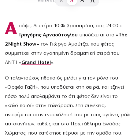
A
A
A
A
ΜΈΓΕΘΟΣ
Α
πόψε, Δευτέρα 10 Φεβρουαρίου, στις 24:00 ο
Γρηγόρης Αρναούτογλου
υποδέχεται στο
«
The
2Night Show
»
τον Γιώργο Αμούτζα, που φέτος
συμμετέχει στην αγαπημένη δραματική σειρά του
ΑΝΤ1 «
Grand Hotel
».
Ο ταλαντούχος ηθοποιός μιλάει για τον ρόλο του
«Ορφέα Γαζή», που υποδύεται στη σειρά, και εξηγεί
πόσο πολύ απολαμβάνει το ότι φέτος δεν είναι το
«καλό παιδί» στην τηλεόραση. Στη συνέχεια,
αναφέρεται στην ενασχόλησή του με τους αγώνες ράλι
αυτοκινήτων, καθώς και στο Πρωτάθλημα Ελλάδος
Χώματος, που κατέκτησε πέρυσι με την ομάδα του.