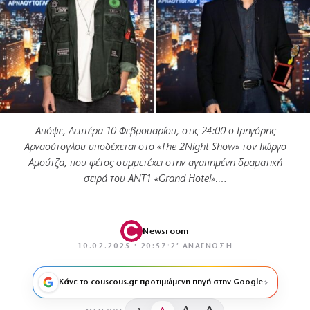
Απόψε, Δευτέρα 10 Φεβρουαρίου, στις 24:00 ο Γρηγόρης
Αρναούτογλου υποδέχεται στο «The 2Night Show» τον Γιώργο
Αμούτζα, που φέτος συμμετέχει στην αγαπημένη δραματική
σειρά του ΑΝΤ1 «Grand Hotel».…
Newsroom
10.02.2025 · 20:57
·
2′ ΑΝΆΓΝΩΣΗ
Κάνε το couscous.gr προτιμώμενη πηγή στην Google