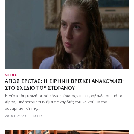
MEDIA
ΆΓΙΟΣ ΈΡΩΤΑΣ: Η ΕΙΡΉΝΗ ΒΡΊΣΚΕΙ ΑΝΑΚΟΎΦΙΣΗ
ΣΤΟ ΣΧΈΔΙΟ ΤΟΥ ΣΤΈΦΑΝΟΥ
Η νέα καθημερινή σειρά «Άγιος έρωτας» που προβάλλεται από το
Alpha, υπόσχεται να κλέψει τις καρδιές του κοινού με την
συναρπαστική της…
28.01.2025 — 15:17