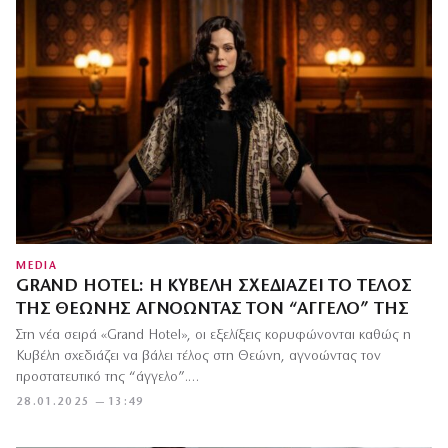
MEDIA
GRAND HOTEL: Η ΚΥΒΈΛΗ ΣΧΕΔΙΆΖΕΙ ΤΟ ΤΈΛΟΣ
ΤΗΣ ΘΕΏΝΗΣ ΑΓΝΟΏΝΤΑΣ ΤΟΝ “ΆΓΓΕΛΌ” ΤΗΣ
Στη νέα σειρά «Grand Hotel», οι εξελίξεις κορυφώνονται καθώς η
Κυβέλη σχεδιάζει να βάλει τέλος στη Θεώνη, αγνοώντας τον
προστατευτικό της “άγγελο”.…
28.01.2025 — 13:49