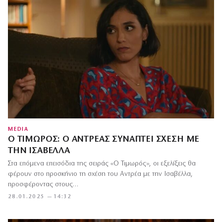
MEDIA
Ο ΤΙΜΩΡΌΣ: Ο ΑΝΤΡΈΑΣ ΣΥΝΆΠΤΕΙ ΣΧΈΣΗ ΜΕ
ΤΗΝ ΙΣΑΒΈΛΛΑ
Στα επόμενα επεισόδια της σειράς «Ο Τιμωρός», οι εξελίξεις θα
φέρουν στο προσκήνιο τη σχέση του Αντρέα με την Ισαβέλλα,
προσφέροντας στους…
28.01.2025 — 14:32