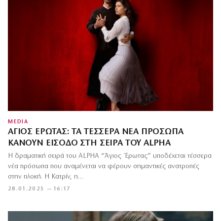
MEDIA
ΆΓΙΟΣ ΈΡΩΤΑΣ: ΤΑ ΤΈΣΣΕΡΑ ΝΈΑ ΠΡΌΣΩΠΑ
ΚΆΝΟΥΝ ΕΊΣΟΔΟ ΣΤΗ ΣΕΙΡΆ ΤΟΥ ALPHA
Η δραματική σειρά του ALPHA “Άγιος Έρωτας” υποδέχεται τέσσερα
νέα πρόσωπα που αναμένεται να φέρουν σημαντικές ανατροπές
στην πλοκή. Η Κατρίν, η…
28.01.2025 — 16:17