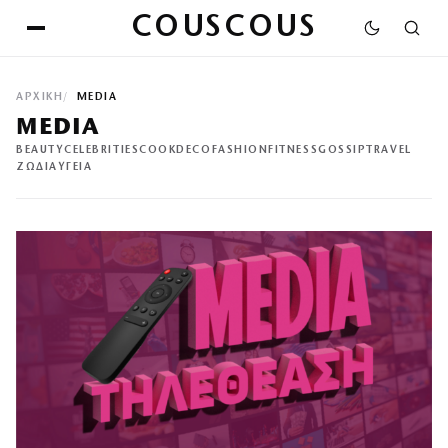
COUSCOUS
ΑΡΧΙΚΉ
MEDIA
MEDIA
BEAUTY
CELEBRITIES
COOK
DECO
FASHION
FITNESS
GOSSIP
TRAVEL
ΖΩΔΙΑ
ΥΓΕΙΑ