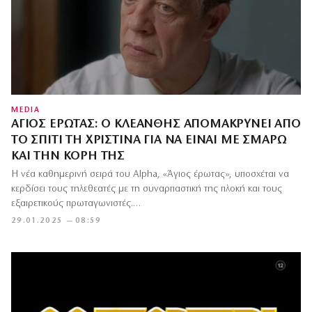
MEDIA
ΆΓΙΟΣ ΈΡΩΤΑΣ: Ο ΚΛΕΆΝΘΗΣ ΑΠΟΜΑΚΡΎΝΕΙ ΑΠΌ
ΤΟ ΣΠΊΤΙ ΤΗ ΧΡΙΣΤΊΝΑ ΓΙΑ ΝΑ ΕΊΝΑΙ ΜΕ ΣΜΑΡΏ
ΚΑΙ ΤΗΝ ΚΌΡΗ ΤΗΣ
Η νέα καθημερινή σειρά του Alpha, «Άγιος έρωτας», υποσχέται να
κερδίσει τους τηλεθεατές με τη συναρπαστική της πλοκή και τους
εξαιρετικούς πρωταγωνιστές.…
29.01.2025 — 08:59