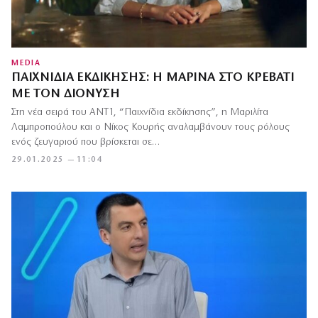
MEDIA
ΠΑΙΧΝΊΔΙΑ ΕΚΔΊΚΗΣΗΣ: Η ΜΑΡΊΝΑ ΣΤΟ ΚΡΕΒΆΤΙ
ΜΕ ΤΟΝ ΔΙΟΝΎΣΗ
Στη νέα σειρά του ΑΝΤ1, “Παιχνίδια εκδίκησης”, η Μαριλίτα
Λαμπροπούλου και ο Νίκος Κουρής αναλαμβάνουν τους ρόλους
ενός ζευγαριού που βρίσκεται σε…
29.01.2025 — 11:04