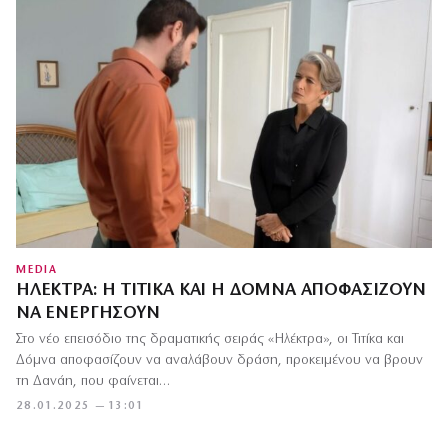
MEDIA
ΗΛΈΚΤΡΑ: Η ΤΙΤΊΚΑ ΚΑΙ Η ΔΌΜΝΑ ΑΠΟΦΑΣΊΖΟΥΝ
ΝΑ ΕΝΕΡΓΉΣΟΥΝ
Στο νέο επεισόδιο της δραματικής σειράς «Ηλέκτρα», οι Τιτίκα και
Δόμνα αποφασίζουν να αναλάβουν δράση, προκειμένου να βρουν
τη Δανάη, που φαίνεται…
28.01.2025 — 13:01