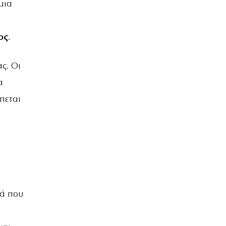
μια
ος
.
ς. Οι
α
πεται
κά που