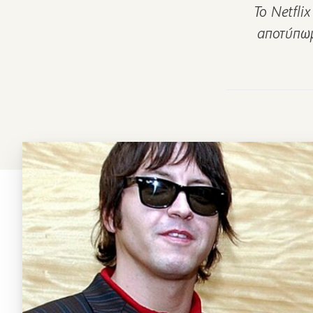
Το Netfli
αποτύπωμα