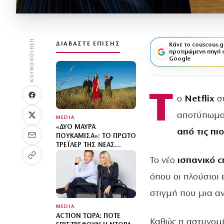
ΚΟΙΝΟΠΟΊΗΣΗ
ΔΙΑΒΆΣΤΕ ΕΠΊΣΗΣ
Κάνε το couscous.g
προτιμώμενη πηγή 
Google
Τ
ο
Netflix
σ
αποτύπωμα
MEDIA
«ΔΎΟ ΜΑΎΡΑ
από τις πι
ΠΟΥΚΆΜΙΣΑ»: ΤΟ ΠΡΏΤΟ
ΤΡΈΙΛΕΡ ΤΗΣ ΝΈΑΣ
ΔΡΑΜΑΤΙΚΉΣ ΣΕΙΡΆΣ ΤΟΥ
Το νέο
ισπανικό c
MEGA ΚΥΚΛΟΦΌΡΗΣΕ
όπου οι πλούσιοι
στιγμή που μια α
MEDIA
ACTION ΤΏΡΑ: ΠΌΤΕ
Καθώς η αστυνομία