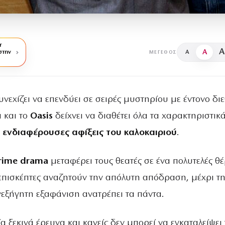
r
A
A
στην
A
ΜΈΓΕΘΟΣ
υνεχίζει να επενδύει σε σειρές μυστηρίου με έντονο διε
 και το
Oasis
δείχνει να διαθέτει όλα τα χαρακτηριστικ
ο ενδιαφέρουσες αφίξεις του καλοκαιριού
.
rime drama
μεταφέρει τους θεατές σε ένα πολυτελές θ
 επισκέπτες αναζητούν την απόλυτη απόδραση, μέχρι τ
νεξήγητη εξαφάνιση ανατρέπει τα πάντα.
 ξεκινά έρευνα και κανείς δεν μπορεί να εγκαταλείψει 