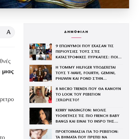
A
ΔΗΜΟΦΙΛΗ
9 ΕΠΩΝΥΜΟΙ ΠΟΥ ΕΧΑΣΑΝ ΤΙΣ
ΠΕΡΙΟΥΣΙΕΣ ΤΟΥΣ ΣΤΙΣ
ΚΑΤΑΣΤΡΟΦΙΚΕΣ ΠΥΡΚΑΓΙΕΣ: ΠΟΙΟΙ
θνές
ΕΜΕΙΝΑΝ ΧΩΡΙΣ ΣΠΙΤΙΑ
Η TOMMY HILFIGER ΥΠΟΔΕΧΕΤΑΙ
ά
μιας
ΤΟΥΣ Τ-WAVE, FOURTH, GEMINI,
PHUWIN ΚΑΙ POND ΣΤΗΝ
ΟΙΚΟΓΕΝΕΙΑ ΤΟΥ BRAND
8 MICRO TRENDS ΠΟΥ ΘΑ ΚΑΝΟΥΝ
ΤΟ LOOK ΤΟΥ ΡΕΒΕΓΙΟΝ
έρετρο
ΞΕΧΩΡΙΣΤΟ!
η
KERRY WASINGTON: ΜΟΛΙΣ
ΥΙΟΘΕΤΗΣΕ ΤΙΣ ΠΙΟ FRENCH BABY
BANGS ΚΑΙ ΕΙΝΑΙ ΤΟ INSPO ΤΗΣ
ΧΡΟΝΙΑΣ
ΠΡΟΕΤΟΙΜΑΣΙΑ ΓΙΑ ΤΟ ΡΕΒΕΓΙΟΝ:
το
ΤΑ ΒΗΜΑΤΑ ΠΟΥ ΠΡΕΠΕΙ ΝΑ