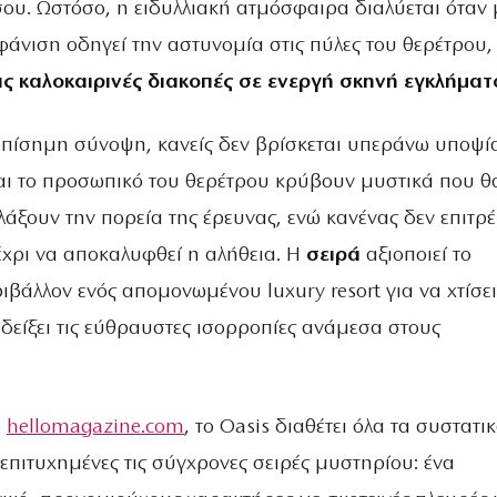
σου. Ωστόσο, η ειδυλλιακή ατμόσφαιρα διαλύεται όταν 
άνιση οδηγεί την αστυνομία στις πύλες του θερέτρου,
ις καλοκαιρινές διακοπές σε ενεργή σκηνή εγκλήματ
πίσημη σύνοψη, κανείς δεν βρίσκεται υπεράνω υποψία
και το προσωπικό του θερέτρου κρύβουν μυστικά που θ
άξουν την πορεία της έρευνας, ενώ κανένας δεν επιτρέ
χρι να αποκαλυφθεί η αλήθεια. Η
σειρά
αξιοποιεί το
ιβάλλον ενός απομονωμένου luxury resort για να χτίσει
δείξει τις εύθραυστες ισορροπίες ανάμεσα στους
ο
hellomagazine.com
, το Oasis διαθέτει όλα τα συστατι
επιτυχημένες τις σύγχρονες σειρές μυστηρίου: ένα