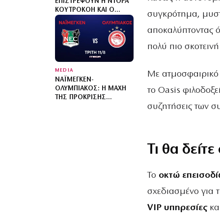
ΕΠΙΣΤΡΈΦΟΥΝ Η ΝΤΌΡΑ
ΚΟΥΤΡΟΚΌΗ ΚΑΙ Ο
συγκρότημα, μυστ
ΓΙΏΡΓΟΣ ΓΡΗΓΟΡΙΆΔΗΣ
αποκαλύπτοντας ό
πολύ πιο σκοτεινή
MEDIA
Με ατμοσφαιρικό σ
ΝΑΪΜΈΓΚΕΝ-
ΟΛΥΜΠΙΑΚΌΣ: Η ΜΆΧΗ
το Oasis φιλοδοξε
ΤΗΣ ΠΡΌΚΡΙΣΗΣ
συζητήσεις των σ
ΖΩΝΤΑΝΆ ΣΤΟ MEGA
Τι θα δείτε
Το
οκτώ επεισοδ
σχεδιασμένο για τ
VIP υπηρεσίες
κα