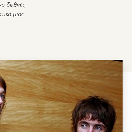
νο διεθνές
στικά μιας