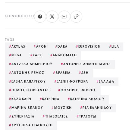
ΚΟΙΝΟΠΟΊΗΣΗ
TAGS
#
AKYLAS
#
APON
#
DARA
#
EUROVISION
#
LILA
#
MEGA
#
RACK
#
ΑΝΔΡΟΜΑΧΗ
#
ΑΝΤΖΕΛΑ ΔΗΜΗΤΡΙΟΥ
#
ΑΝΤΩΝΗΣ ΔΗΜΗΤΡΙΑΔΗΣ
#
ΑΝΤΩΝΗΣ ΡΕΜΟΣ
#
ΒΡΑΒΕΙΑ
#
ΔΕΗ
#
ΕΛΕΝΑ ΠΑΠΑΡΙΖΟΥ
#
ΕΛΕΝΗ ΦΟΥΡΕΙΡΑ
#
ΕΛΛΑΔΑ
#
ΘΕΜΗΣ ΓΕΩΡΓΑΝΤΑΣ
#
ΘΟΔΩΡΗΣ ΦΕΡΡΗΣ
#
ΚΑΛΟΚΑΙΡΙ
#
ΚΑΤΕΡΙΝΑ
#
ΚΑΤΕΡΙΝΑ ΛΙΟΛΙΟΥ
#
ΜΑΡΙΝΑ ΣΠΑΝΟΥ
#
ΜΟΥΣΙΚΗ
#
ΡΙΑ ΕΛΛΗΝΙΔΟΥ
#
ΣΥΝΕΡΓΑΣΙΑ
#
ΤΗΛΕΘΕΑΤΕΣ
#
ΤΡΑΓΟΥΔΙ
#
ΧΡΥΣΗΙΔΑ ΓΚΑΓΚΟΥΤΗ