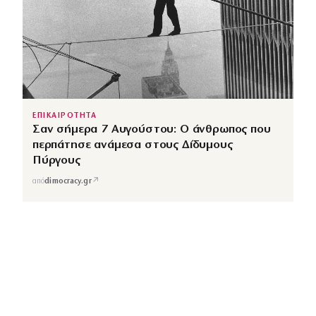
ΕΠΙΚΑΙΡΟΤΗΤΑ
Σαν σήμερα 7 Αυγούστου: Ο άνθρωπος που
περπάτησε ανάμεσα στους Δίδυμους
Πύργους
↗
από
dimocracy.gr
COUSCOUS
Εδώ τα λέμε όλα. Χωρίς ρετούς.