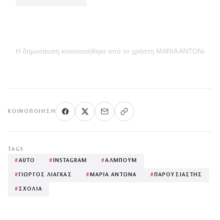
Η δημοσίευση κοινοποιήθηκε από το χρήστη MARIA ANTONA (@
ΚΟΙΝΟΠΟΊΗΣΗ
TAGS
#
AUTO
#
INSTAGRAM
#
ΑΛΜΠΟΥΜ
#
ΓΙΩΡΓΟΣ ΛΙΑΓΚΑΣ
#
ΜΑΡΙΑ ΑΝΤΩΝΑ
#
ΠΑΡΟΥΣΙΑΣΤΗΣ
#
ΣΧΟΛΙΑ