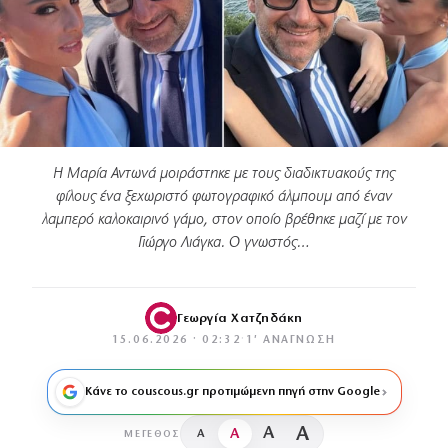
Η Μαρία Αντωνά μοιράστηκε με τους διαδικτυακούς της
φίλους ένα ξεχωριστό φωτογραφικό άλμπουμ από έναν
λαμπερό καλοκαιρινό γάμο, στον οποίο βρέθηκε μαζί με τον
Γιώργο Λιάγκα. Ο γνωστός…
Γεωργία Χατζηδάκη
15.06.2026 · 02:32
·
1′ ΑΝΆΓΝΩΣΗ
Κάνε το couscous.gr προτιμώμενη πηγή στην Google
A
A
A
A
ΜΈΓΕΘΟΣ