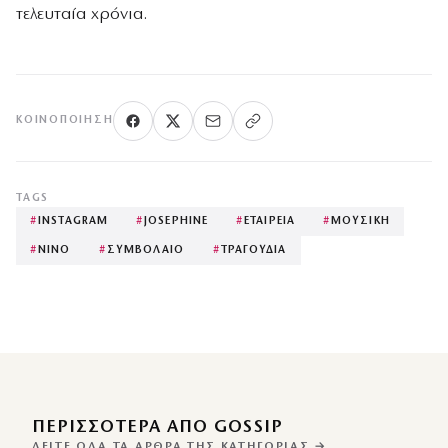
τελευταία χρόνια.
ΚΟΙΝΟΠΟΊΗΣΗ
TAGS
#
INSTAGRAM
#
JOSEPHINE
#
ΕΤΑΙΡΕΙΑ
#
ΜΟΥΣΙΚΗ
#
ΝΙΝΟ
#
ΣΥΜΒΟΛΑΙΟ
#
ΤΡΑΓΟΥΔΙΑ
ΠΕΡΙΣΣΌΤΕΡΑ ΑΠΌ GOSSIP
ΔΕΊΤΕ ΌΛΑ ΤΑ ΆΡΘΡΑ ΤΗΣ ΚΑΤΗΓΟΡΊΑΣ →