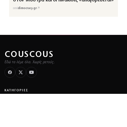
στον Μυστρά και οι πινακίδες «απαγορεύεται»
↗
από
dimocracy.gr
COUSCOUS
Εδώ τα λέμε όλα. Χωρίς ρετούς.
ΚΑΤΗΓΟΡΙΕΣ
ΡΟΗ ΕΙΔΗΣΕΩΝ
CELEBRITIES
GOSSIP
MEDIA
BEAUTY
FASHION