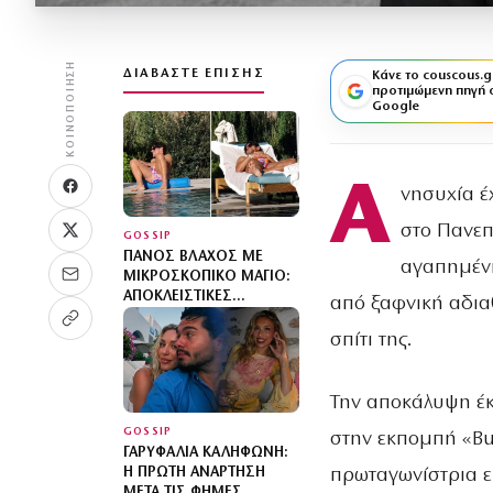
ΚΟΙΝΟΠΟΊΗΣΗ
ΔΙΑΒΆΣΤΕ ΕΠΊΣΗΣ
Κάνε το couscous.g
προτιμώμενη πηγή 
Google
Α
νησυχία έ
στο Πανεπ
GOSSIP
ΠΆΝΟΣ ΒΛΆΧΟΣ ΜΕ
αγαπημένη
ΜΙΚΡΟΣΚΟΠΙΚΌ ΜΑΓΙΌ:
ΑΠΟΚΛΕΙΣΤΙΚΈΣ
από ξαφνική αδια
ΦΩΤΟΓΡΑΦΊΕΣ ΤΟΥ
ΤΈΛΕΙΟΥ ΚΟΡΜΙΟΎ ΤΟΥ
σπίτι της.
Την αποκάλυψη έκ
GOSSIP
στην εκπομπή «Bu
ΓΑΡΥΦΑΛΙΆ ΚΑΛΗΦΏΝΗ:
πρωταγωνίστρια ε
Η ΠΡΏΤΗ ΑΝΆΡΤΗΣΗ
ΜΕΤΆ ΤΙΣ ΦΉΜΕΣ