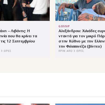
GOSSIP
χη – Λιβάνης: Η
Αλεξάνδρου: Χιλιάδες ευ
νία που θα κρίνει τα
νταντά για τον μικρό Πάρ
τις 12 Σεπτεμβρίου
στην Κύθνο με την Ελληνί
την Φιλιππινέζα (βίντεο)
 3 ΏΡΕΣ
ΠΡΙΝ ΑΠΌ 3 ΏΡΕΣ