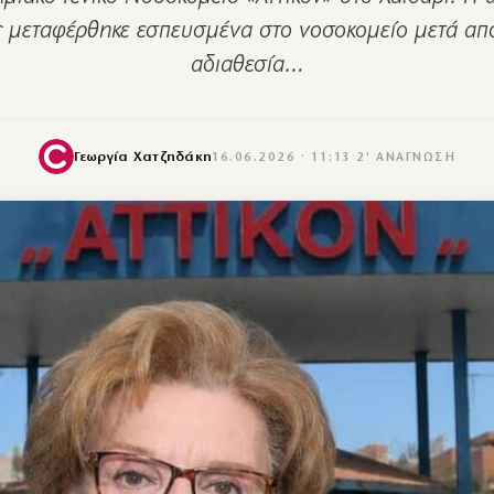
 μεταφέρθηκε εσπευσμένα στο νοσοκομείο μετά απ
αδιαθεσία…
Γεωργία Χατζηδάκη
16.06.2026 · 11:13
·
2′ ΑΝΆΓΝΩΣΗ