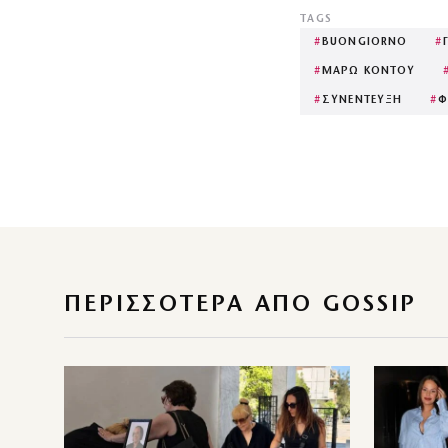
TAGS
#
BUONGIORNO
#
#
ΜΑΡΩ ΚΟΝΤΟΥ
#
ΣΥΝΕΝΤΕΥΞΗ
#
Φ
ΠΕΡΙΣΣΌΤΕΡΑ ΑΠΌ GOSSIP