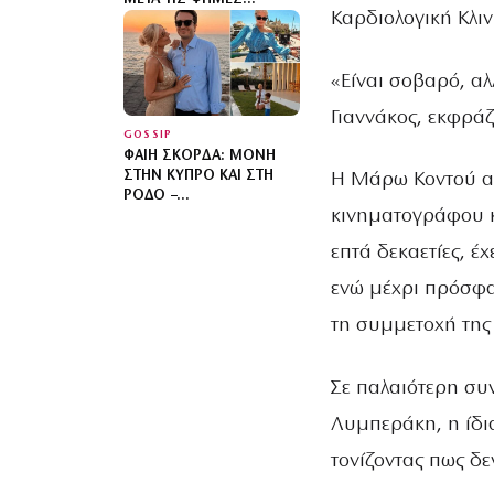
Καρδιολογική Κλι
ΧΩΡΙΣΜΟΎ – ΜΕ ΠΟΙΟΝ
ΠΈΡΑΣΕ ΤΟ ΤΕΛΕΥΤΑΊΟ
ΒΡΆΔΥ ΤΩΝ ΔΙΑΚΟΠΏΝ
«Είναι σοβαρό, α
ΤΗΣ;
Γιαννάκος, εκφράζ
GOSSIP
ΦΑΊΗ ΣΚΟΡΔΆ: ΜΌΝΗ
ΣΤΗΝ ΚΎΠΡΟ ΚΑΙ ΣΤΗ
Η Μάρω Κοντού απ
ΡΌΔΟ –
κινηματογράφου κ
ΕΞΑΦΑΝΙΣΜΈΝΟΣ Ο
ΑΛΈΞΑΝΔΡΟΣ
επτά δεκαετίες, έ
ενώ μέχρι πρόσφα
τη συμμετοχή της 
Σε παλαιότερη συ
Λυμπεράκη, η ίδια
τονίζοντας πως δε