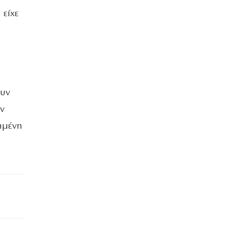
 είχε
ουν
ν
πημένη