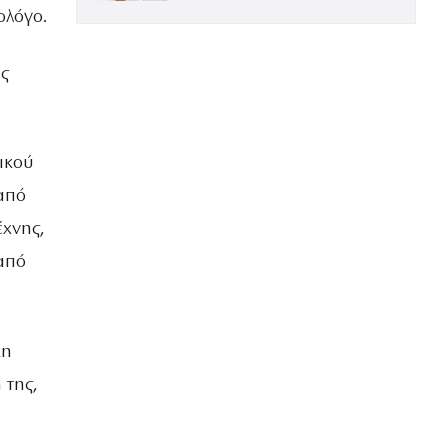
ΕΝΤΥΠΩΣΙΑΚΗ ΤΗΝ ΠΙΟ ΛΑΜΠΕΡΗ
ολόγο.
ΒΡΑΔΙΑ ΤΟΥ ΧΡΟΝΟΥ
ης
ικού
από
έχνης,
από
κη
 της,