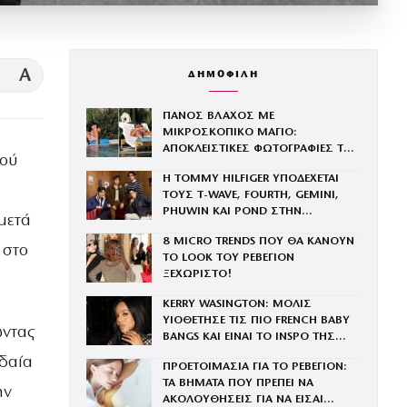
A
ΔΗΜΟΦΙΛΗ
ΠΑΝΟΣ ΒΛΑΧΟΣ ΜΕ
ΜΙΚΡΟΣΚΟΠΙΚΟ ΜΑΓΙΟ:
ΑΠΟΚΛΕΙΣΤΙΚΕΣ ΦΩΤΟΓΡΑΦΙΕΣ ΤΟΥ
τού
ΤΕΛΕΙΟΥ ΚΟΡΜΙΟΥ ΤΟΥ
Η TOMMY HILFIGER ΥΠΟΔΕΧΕΤΑΙ
ΤΟΥΣ Τ-WAVE, FOURTH, GEMINI,
PHUWIN ΚΑΙ POND ΣΤΗΝ
μετά
ΟΙΚΟΓΕΝΕΙΑ ΤΟΥ BRAND
8 MICRO TRENDS ΠΟΥ ΘΑ ΚΑΝΟΥΝ
 στο
ΤΟ LOOK ΤΟΥ ΡΕΒΕΓΙΟΝ
ΞΕΧΩΡΙΣΤΟ!
KERRY WASINGTON: ΜΟΛΙΣ
ΥΙΟΘΕΤΗΣΕ ΤΙΣ ΠΙΟ FRENCH BABY
ώντας
BANGS ΚΑΙ ΕΙΝΑΙ ΤΟ INSPO ΤΗΣ
ΧΡΟΝΙΑΣ
δαία
ΠΡΟΕΤΟΙΜΑΣΙΑ ΓΙΑ ΤΟ ΡΕΒΕΓΙΟΝ:
ΤΑ ΒΗΜΑΤΑ ΠΟΥ ΠΡΕΠΕΙ ΝΑ
ην
ΑΚΟΛΟΥΘΗΣΕΙΣ ΓΙΑ ΝΑ ΕΙΣΑΙ