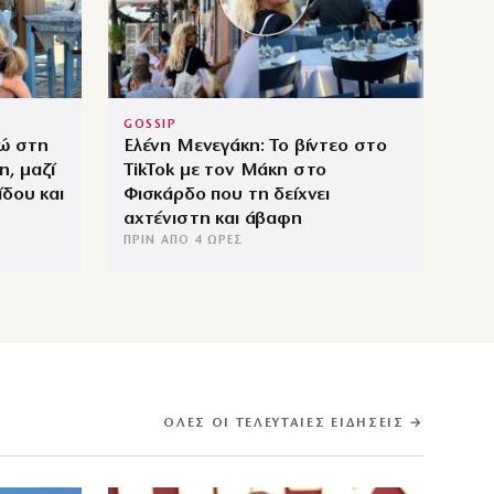
GOSSIP
ρώ στη
Ελένη Μενεγάκη: Το βίντεο στο
η, μαζί
TikTok με τον Μάκη στο
δου και
Φισκάρδο που τη δείχνει
αχτένιστη και άβαφη
ΠΡΙΝ ΑΠΌ 4 ΏΡΕΣ
ΌΛΕΣ ΟΙ ΤΕΛΕΥΤΑΊΕΣ ΕΙΔΉΣΕΙΣ →