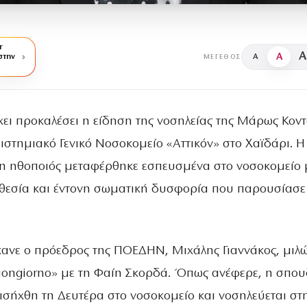
r
A
A
στην
A
ΜΈΓΕΘΟΣ
χει προκαλέσει η είδηση της νοσηλείας της Μάρως Κον
ιστημιακό Γενικό Νοσοκομείο «Αττικόν» στο Χαϊδάρι. Η
 ηθοποιός μεταφέρθηκε εσπευσμένα στο νοσοκομείο 
θεσία και έντονη σωματική δυσφορία που παρουσίασε
ανε ο πρόεδρος της ΠΟΕΔΗΝ, Μιχάλης Γιαννάκος, μιλ
ongiorno» με τη Φαίη Σκορδά. Όπως ανέφερε, η σπου
ισήχθη τη Δευτέρα στο νοσοκομείο και νοσηλεύεται στ