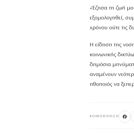
«Έζησα τη ζωή μο
εξομολογηθεί, συ
χρόνου ούτε τις δ
Η είδηση της νοσ
κοινωνικής δικτύ
δημόσια μηνύματα
αναμένουν νεότερ
ηθοποιός να ξεπε
ΚΟΙΝΟΠΟΊΗΣΗ