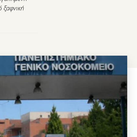
ό ξαφνική