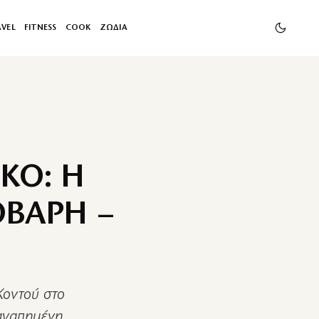
AVEL
FITNESS
COOK
ΖΩΔΙΑ
ΚΟ: Η
ΟΒΑΡΗ –
Κοντού στο
 αγαπημένη