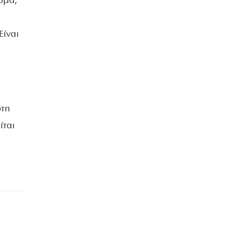
κόμα,
Είναι
ωτη
ίται