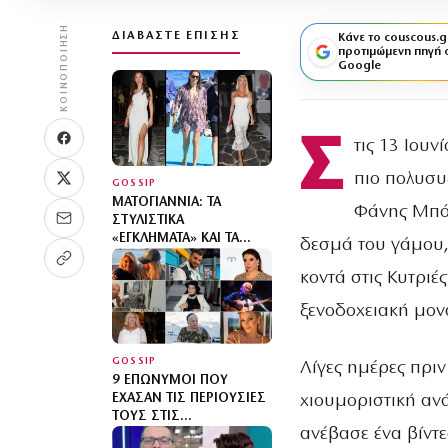
ΚΟΙΝΟΠΟΊΗΣΗ
ΔΙΑΒΆΣΤΕ ΕΠΊΣΗΣ
Κάνε το couscous.g
προτιμώμενη πηγή 
Google
Σ
τις 13 Ιουν
πιο πολυσυ
GOSSIP
ΜΑΤΟΓΙΆΝΝΙΑ: ΤΑ
Φάνης Μπότ
ΣΤΥΛΙΣΤΙΚΆ
«ΕΓΚΛΉΜΑΤΑ» ΚΑΙ ΤΑ
δεσμά του γάμου,
ΣΎΝΟΛΑ ΠΟΥ ΜΑΣ
ΈΒΓΑΛΑΝ ΤΑ ΜΆΤΙΑ –
κοντά στις Κυτριέ
ΜΌΝΟ ΤΡΕΙΣ ΠΉΡΑΝ 10
ξενοδοχειακή μον
GOSSIP
Λίγες ημέρες πρι
9 ΕΠΏΝΥΜΟΙ ΠΟΥ
χιουμοριστική αν
ΈΧΑΣΑΝ ΤΙΣ ΠΕΡΙΟΥΣΊΕΣ
ΤΟΥΣ ΣΤΙΣ
ανέβασε ένα βίντ
ΚΑΤΑΣΤΡΟΦΙΚΈΣ