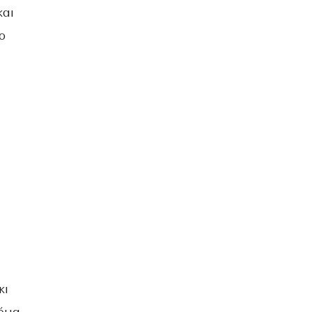
και
ο
κι