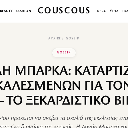
COUSCOUS
BEAUTY
FASHION
DECO
ΥΓΕΙΑ
TR
ΑΡΧΙΚΉ
GOSSIP
GOSSIP
Η ΜΠΑΡΚΑ: ΚΑΤΑΡΤΙΖ
 ΚΑΛΕΣΜΕΝΩΝ ΓΙΑ ΤΟ
– ΤΟ ΞΕΚΑΡΔΙΣΤΙΚΟ Β
νίου πρόκειται να ανέβει τα σκαλιά της εκκλησίας έν
ητημένα ζευγάρια της χρονιάς. Η Δανάη Μπάρκα και