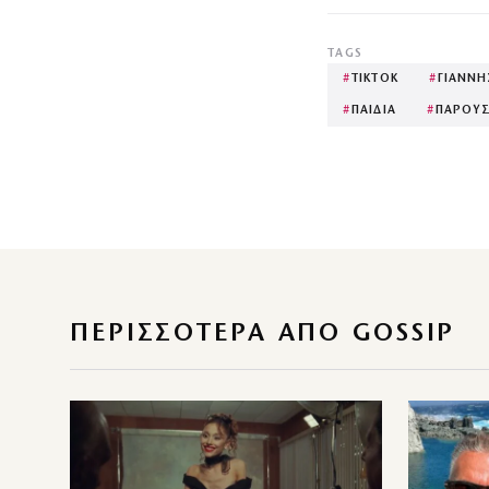
TAGS
#
TIKTOK
#
ΓΙΑΝΝΗ
#
ΠΑΙΔΙΑ
#
ΠΑΡΟΥΣ
ΠΕΡΙΣΣΌΤΕΡΑ ΑΠΌ GOSSIP