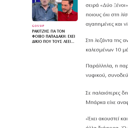
ΠΥΡΚΑΓΙΈΣ: ΠΟΙΟΙ
σειρά «Δύο Ξένοι»
ΈΜΕΙΝΑΝ ΧΩΡΊΣ ΣΠΊΤΙΑ
ποιους όχι στη λί
αγαπημένες και vi
GOSSIP
ΡΑΚΙΤΖΉΣ ΓΙΑ ΤΟΝ
ΦΟΊΒΟ ΠΑΠΑΔΆΚΗ: ΈΧΕΙ
Στη λεζάντα της α
ΔΊΚΙΟ ΠΟΥ ΤΟΥΣ ΛΈΕΙ
ΞΕΦΤΙΛΙΣΜΈΝΟΥΣ – Η
καλεσμένων 10 μέ
ΟΡΓΉ ΓΙΑ ΤΟΝ ΠΑΤΈΡΑ
ΤΟΥ
Παράλληλα, η παρ
νυφικού, συνοδεύ
Σε παλαιότερες δη
Μπάρκα είχε αναφ
«Έχει ακουστεί κα