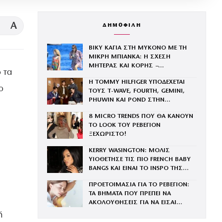
A
ΔΗΜΟΦΙΛΗ
ΒΙΚΥ ΚΑΓΙΑ ΣΤΗ ΜΥΚΟΝΟ ΜΕ ΤΗ
ΜΙΚΡΗ ΜΠΙΑΝΚΑ: Η ΣΧΕΣΗ
ΜΗΤΕΡΑΣ ΚΑΙ ΚΟΡΗΣ –
 τα
ΦΩΤΟΓΡΑΦΙΕΣ
Η TOMMY HILFIGER ΥΠΟΔΕΧΕΤΑΙ
ο
ΤΟΥΣ Τ-WAVE, FOURTH, GEMINI,
PHUWIN ΚΑΙ POND ΣΤΗΝ
ΟΙΚΟΓΕΝΕΙΑ ΤΟΥ BRAND
8 MICRO TRENDS ΠΟΥ ΘΑ ΚΑΝΟΥΝ
,
ΤΟ LOOK ΤΟΥ ΡΕΒΕΓΙΟΝ
ΞΕΧΩΡΙΣΤΟ!
KERRY WASINGTON: ΜΟΛΙΣ
ΥΙΟΘΕΤΗΣΕ ΤΙΣ ΠΙΟ FRENCH BABY
BANGS ΚΑΙ ΕΙΝΑΙ ΤΟ INSPO ΤΗΣ
ΧΡΟΝΙΑΣ
ΠΡΟΕΤΟΙΜΑΣΙΑ ΓΙΑ ΤΟ ΡΕΒΕΓΙΟΝ:
ΤΑ ΒΗΜΑΤΑ ΠΟΥ ΠΡΕΠΕΙ ΝΑ
ΑΚΟΛΟΥΘΗΣΕΙΣ ΓΙΑ ΝΑ ΕΙΣΑΙ
ΕΝΤΥΠΩΣΙΑΚΗ ΤΗΝ ΠΙΟ ΛΑΜΠΕΡΗ
ή
ΒΡΑΔΙΑ ΤΟΥ ΧΡΟΝΟΥ