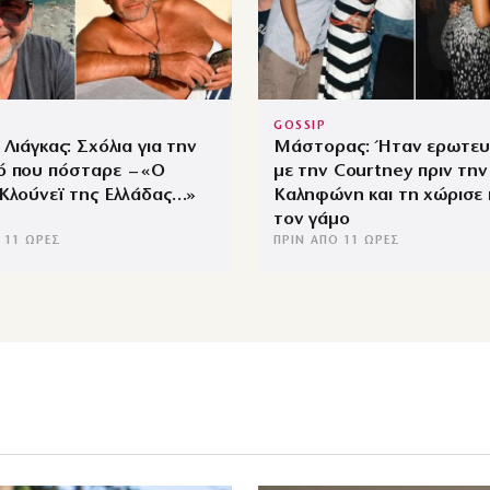
GOSSIP
 Λιάγκας: Σχόλια για την
Μάστορας: Ήταν ερωτευ
ό που πόσταρε – «Ο
με την Courtney πριν την
Κλούνεϊ της Ελλάδας…»
Καληφώνη και τη χώρισε 
τον γάμο
 11 ΏΡΕΣ
ΠΡΙΝ ΑΠΌ 11 ΏΡΕΣ