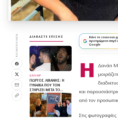
ΚΟΙΝΟΠΟΊΗΣΗ
ΔΙΑΒΆΣΤΕ ΕΠΊΣΗΣ
Κάνε το couscous.g
προτιμώμενη πηγή 
Google
Η
Δανάη Μπ
μοιράζετ
GOSSIP
ΓΙΏΡΓΟΣ ΛΙΒΆΝΗΣ: Η
διαδικτυ
ΓΥΝΑΊΚΑ ΠΟΥ ΤΟΝ
ΣΤΗΡΊΖΕΙ ΜΕΤΆ ΤΟ
και παρουσιάστρι
ΔΙΑΖΎΓΙΟ
από τον προσωπικ
Στις φωτογραφίες