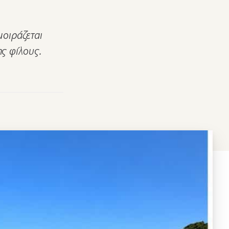
μοιράζεται
ης φίλους.