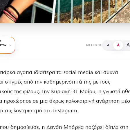
r
A
A
στην
A
ΜΈΓΕΘΟΣ
άρκα αγαπά ιδιαίτερα τα social media και συχνά
αι στιγμές από την καθημερινότητά της με τους
ακούς της φίλους. Την Κυριακή 31 Μαΐου, η γνωστή ηθ
α προχώρησε σε μια άκρως καλοκαιρινή ανάρτηση μέ
ό της λογαριασμό στο Instagram.
 που δημοσίευσε, η Δανάη Μπάρκα ποζάρει δίπλα στη