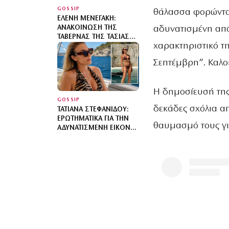
GOSSIP
θάλασσα φορώντα
ΕΛΈΝΗ ΜΕΝΕΓΆΚΗ:
αδυνατισμένη από
ΑΝΑΚΟΊΝΩΣΗ ΤΗΣ
ΤΑΒΈΡΝΑΣ ΤΗΣ ΤΑΣΊΑΣ
χαρακτηριστικό τ
ΣΤΗΝ ΚΕΦΑΛΟΝΙΆ ΜΕΤΆ
ΤΗΝ ΕΠΊΣΚΕΨΉ ΤΗΣ
Σεπτέμβρη”. Καλοκ
Η δημοσίευσή της 
GOSSIP
δεκάδες σχόλια απ
ΤΑΤΙΆΝΑ ΣΤΕΦΑΝΊΔΟΥ:
ΕΡΩΤΗΜΑΤΙΚΆ ΓΙΑ ΤΗΝ
θαυμασμό τους για
ΑΔΥΝΑΤΙΣΜΈΝΗ ΕΙΚΌΝΑ
ΤΗΣ ΠΆΝΩ ΣΤΟ ΣΚΆΦΟΣ
– ΤΙ ΣΥΜΒΑΊΝΕΙ ΜΕ ΤΗΝ
ΥΓΕΊΑ ΤΗΣ;