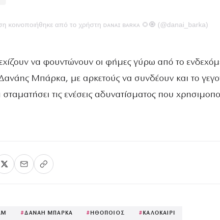
υση κοινοποιήθηκε από το χρήστη ᴅᴀɴᴀɪ ʙᴀʀᴋᴀ 🌻🧿 (@danai_barka)
νεχίζουν να φουντώνουν οι φήμες γύρω από το ενδεχόμ
Δανάης Μπάρκα, με αρκετούς να συνδέουν και το γεγο
ει σταματήσει τις ενέσεις αδυνατίσματος που χρησιμοπ
AM
#
ΔΑΝΑΗ ΜΠΑΡΚΑ
#
ΗΘΟΠΟΙΟΣ
#
ΚΑΛΟΚΑΙΡΙ