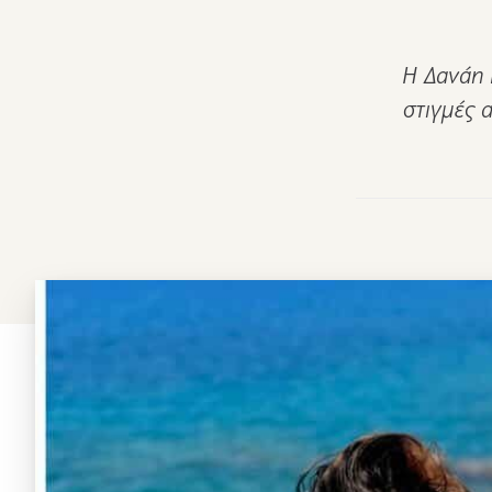
Η Δανάη Μ
στιγμές α