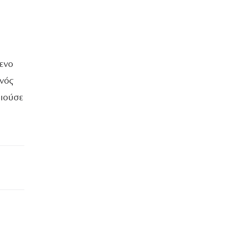
ενο
νός
οιούσε