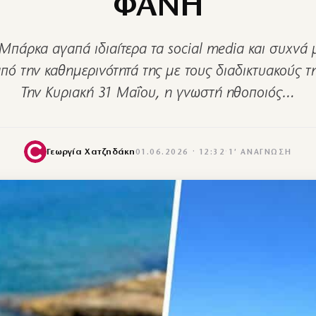
ΦΑΝΗ
πάρκα αγαπά ιδιαίτερα τα social media και συχνά 
πό την καθημερινότητά της με τους διαδικτυακούς τ
Την Κυριακή 31 Μαΐου, η γνωστή ηθοποιός…
Γεωργία Χατζηδάκη
01.06.2026 · 12:32
·
1′ ΑΝΆΓΝΩΣΗ