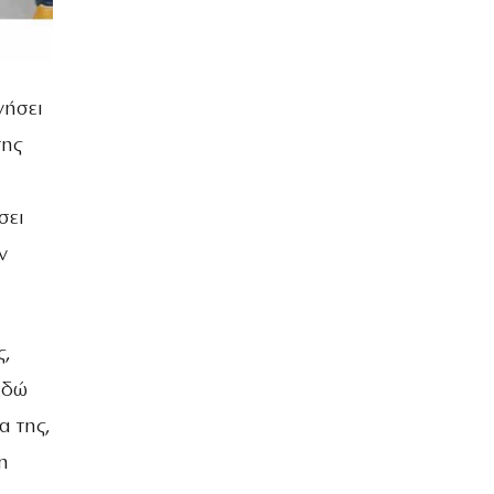
νήσει
της
σει
ν
ς,
εδώ
α της,
η