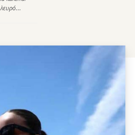
 πλευρό…