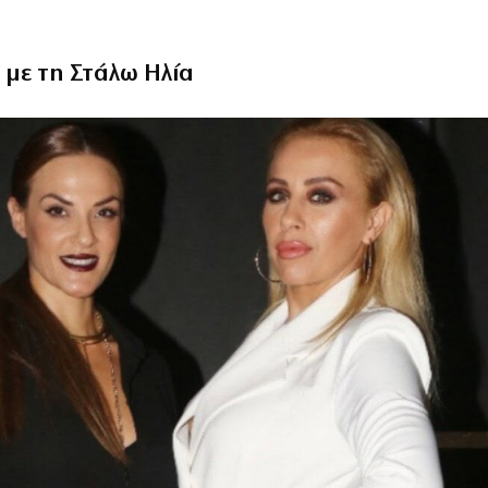
 με τη Στάλω Ηλία