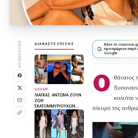
ΚΟΙΝΟΠΟΊΗΣΗ
ΔΙΑΒΆΣΤΕ ΕΠΊΣΗΣ
Κάνε το couscous.g
προτιμώμενη πηγή 
Google
Ο
θάνατος 
δυσαναπλ
GOSSIP
ΛΙΆΓΚΑΣ-ΑΝΤΩΝΆ ΖΟΥΝ
καλείται 
ΖΩΉ
ΕΚΑΤΟΜΜΥΡΙΟΎΧΩΝ
πλευρό της ανθρώ
ΣΤΗ ΜΎΚΟΝΟ: ΠΙΣΊΝΕΣ,
ΧΛΙΔΉ ΚΑΙ ΦΑΓΗΤΌ ΣΕ
ΠΑΝΆΚΡΙΒΑ ΕΣΤΙΑΤΌΡΙΑ