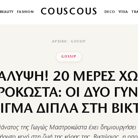
COUSCOUS
BEAUTY
FASHION
DECO
ΥΓΕΙΑ
TR
ΑΡΧΙΚΉ
GOSSIP
GOSSIP
ΛΥΨΗ! 20 ΜΕΡΕΣ ΧΩ
ΟΚΩΣΤΑ: ΟΙ ΔΥΟ ΓΥΝ
ΙΓΜΑ ΔΙΠΛΑ ΣΤΗ ΒΙΚ
άνατος της Γωγώς Μαστροκώστα έχει δημιουργήσει
ρωτο κενό στη ζωή της κόρης της, Βικτώριας, η οποί