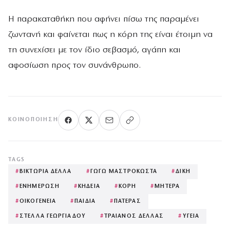
Η παρακαταθήκη που αφήνει πίσω της παραμένει
ζωντανή και φαίνεται πως η κόρη της είναι έτοιμη να
τη συνεχίσει με τον ίδιο σεβασμό, αγάπη και
αφοσίωση προς τον συνάνθρωπο.
ΚΟΙΝΟΠΟΊΗΣΗ
TAGS
#
ΒΙΚΤΩΡΙΑ ΔΕΛΛΑ
#
ΓΩΓΩ ΜΑΣΤΡΟΚΩΣΤΑ
#
ΔΙΚΗ
#
ΕΝΗΜΕΡΩΣΗ
#
ΚΗΔΕΙΑ
#
ΚΟΡΗ
#
ΜΗΤΕΡΑ
#
ΟΙΚΟΓΕΝΕΙΑ
#
ΠΑΙΔΙΑ
#
ΠΑΤΕΡΑΣ
#
ΣΤΕΛΛΑ ΓΕΩΡΓΙΑΔΟΥ
#
ΤΡΑΙΑΝΟΣ ΔΕΛΛΑΣ
#
ΥΓΕΙΑ