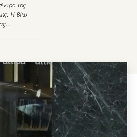
κέντρο της
λης. Η Βίκυ
τας…