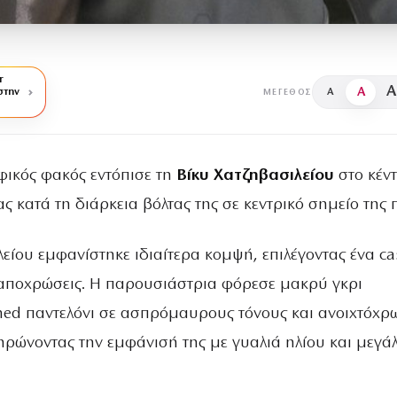
r
A
A
στην
A
ΜΈΓΕΘΟΣ
ικός φακός εντόπισε τη
Βίκυ Χατζηβασιλείου
στο κέν
ς κατά τη διάρκεια βόλτας της σε κεντρικό σημείο της 
είoυ εμφανίστηκε ιδιαίτερα κομψή, επιλέγοντας ένα ca
 αποχρώσεις. Η παρουσιάστρια φόρεσε μακρύ γκρι
ned παντελόνι σε ασπρόμαυρους τόνους και ανοιχτόχ
ηρώνοντας την εμφάνισή της με γυαλιά ηλίου και μεγά