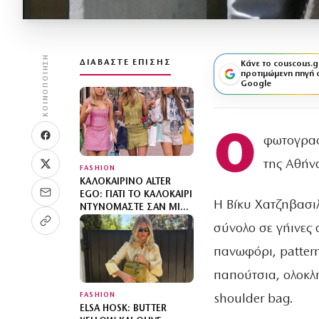
ΚΟΙΝΟΠΟΊΗΣΗ
ΔΙΑΒΆΣΤΕ ΕΠΊΣΗΣ
Κάνε το couscous.g
προτιμώμενη πηγή 
Google
Ο
φωτογραφ
της Αθήνα
FASHION
ΚΑΛΟΚΑΙΡΙΝΌ ALTER
EGO: ΓΙΑΤΊ ΤΟ ΚΑΛΟΚΑΊΡΙ
Η Βίκυ Χατζηβασιλ
ΝΤΥΝΌΜΑΣΤΕ ΣΑΝ ΜΙΑ
«ΆΛΛΗ»;
σύνολο σε γήινες
πανωφόρι, patter
παπούτσια, ολοκλ
FASHION
shoulder bag.
ELSA HOSK: BUTTER