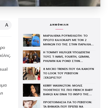
A
ΔΗΜΟΦΙΛΗ
ΜΑΡΙΑΛΕΝΑ ΡΟΥΜΕΛΙΩΤΗ: ΤΟ
ΠΡΩΤΟ ΚΑΛΟΚΑΙΡΙ ΜΕ ΤΟΝ 2
ΜΗΝΩΝ ΓΙΟ ΤΗΣ ΣΤΗΝ ΠΑΡΑΛΙΑ
τρο
ΚΑΙ ΤΟ ΤΡΥΦΕΡΟ ΒΙΝΤΕΟ
Η TOMMY HILFIGER ΥΠΟΔΕΧΕΤΑΙ
πόλης.
ΤΟΥΣ Τ-WAVE, FOURTH, GEMINI,
PHUWIN ΚΑΙ POND ΣΤΗΝ
ΟΙΚΟΓΕΝΕΙΑ ΤΟΥ BRAND
sual
8 MICRO TRENDS ΠΟΥ ΘΑ ΚΑΝΟΥΝ
ΤΟ LOOK ΤΟΥ ΡΕΒΕΓΙΟΝ
ΞΕΧΩΡΙΣΤΟ!
ρωμα
KERRY WASINGTON: ΜΟΛΙΣ
ΥΙΟΘΕΤΗΣΕ ΤΙΣ ΠΙΟ FRENCH BABY
λη
BANGS ΚΑΙ ΕΙΝΑΙ ΤΟ INSPO ΤΗΣ
ΧΡΟΝΙΑΣ
ΠΡΟΕΤΟΙΜΑΣΙΑ ΓΙΑ ΤΟ ΡΕΒΕΓΙΟΝ:
ΤΑ ΒΗΜΑΤΑ ΠΟΥ ΠΡΕΠΕΙ ΝΑ