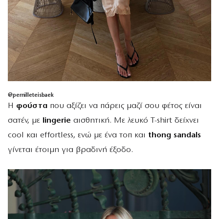
@pernilleteisbaek
Η
φούστα
που αξίζει να πάρεις μαζί σου φέτος είναι
σατέν, με
lingerie
αισθητική. Με λευκό T-shirt δείχνει
cool και effortless, ενώ με ένα τοπ και
thong sandals
γίνεται έτοιμη για βραδινή έξοδο.