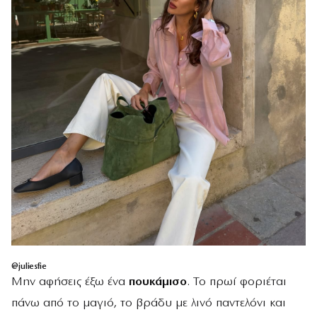
@juliesfie
Μην αφήσεις έξω ένα
πουκάμισο
. Το πρωί φοριέται
πάνω από το μαγιό, το βράδυ με λινό παντελόνι και