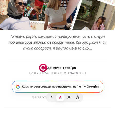
Το πρώτο μεγάλο καλοκαιρινό τριήμερο είναι πάντα η στιγμή
που μπαίνουμε επίσημα σε holiday mode. Και όσο μικρή κι αν
είναι η απόδραση, η βαλίτσα θέλει το δικό…
Χριστίνα Τσακίρη
27.05.2026 · 20:58
·
2′ ΑΝΆΓΝΩΣΗ
Κάνε το couscous.gr προτιμώμενη πηγή στην Google
A
A
A
A
ΜΈΓΕΘΟΣ