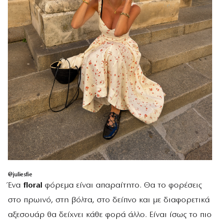
@juliesfie
Ένα
floral
φόρεμα είναι απαραίτητο. Θα το φορέσεις
στο πρωινό, στη βόλτα, στο δείπνο και με διαφορετικά
αξεσουάρ θα δείχνει κάθε φορά άλλο. Είναι ίσως το πιο