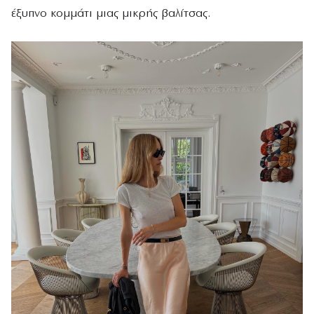
έξυπνο κομμάτι μιας μικρής βαλίτσας.