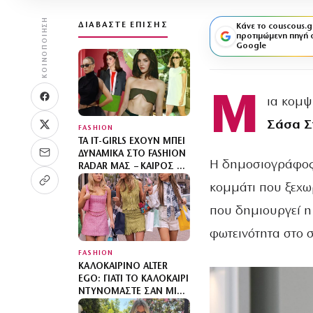
ΚΟΙΝΟΠΟΊΗΣΗ
ΔΙΑΒΆΣΤΕ ΕΠΊΣΗΣ
Κάνε το couscous.g
προτιμώμενη πηγή 
Google
Μ
ια κομψ
Σάσα Σ
FASHION
ΤΑ IT-GIRLS ΈΧΟΥΝ ΜΠΕΙ
ΔΥΝΑΜΙΚΆ ΣΤΟ FASHION
Η δημοσιογράφος ε
RADAR ΜΑΣ – ΚΑΙΡΌΣ ΝΑ
ΤΙΣ ΓΝΩΡΊΣΕΙΣ
κομμάτι που ξεχωρ
που δημιουργεί η
φωτεινότητα στο 
FASHION
ΚΑΛΟΚΑΙΡΙΝΌ ALTER
EGO: ΓΙΑΤΊ ΤΟ ΚΑΛΟΚΑΊΡΙ
ΝΤΥΝΌΜΑΣΤΕ ΣΑΝ ΜΙΑ
«ΆΛΛΗ»;