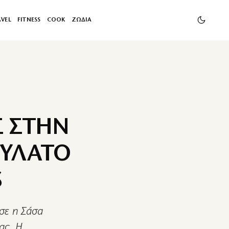
AVEL
FITNESS
COOK
ΖΩΔΙΑ
Σ ΣΤΗΝ
ΤΥΛΑΤΟ
S
σε η Σάσα
ας. Η