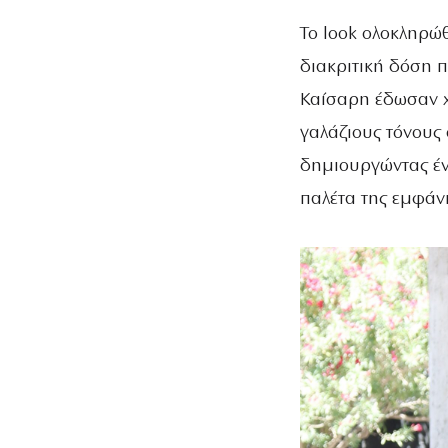
Το look ολοκληρώθ
διακριτική δόση 
Καίσαρη έδωσαν χ
γαλάζιους τόνους
δημιουργώντας έν
παλέτα της εμφάν