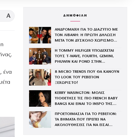
A
ΔΗΜΟΦΙΛΗ
ΑΝΔΡΟΜΑΧΗ ΓΙΑ ΤΟ ΔΙΑΖΥΓΙΟ ΜΕ
ΤΟΝ ΛΙΒΑΝΗ: Η ΠΡΩΤΗ ΔΗΛΩΣΗ
ΜΕΤΑ ΤΟΝ ΔΥΣΚΟΛΟ ΧΩΡΙΣΜΟ
 η
«ΟΠΟΙΟΣ ΕΧΕΙ…»
Η TOMMY HILFIGER ΥΠΟΔΕΧΕΤΑΙ
ήνας.
ΤΟΥΣ Τ-WAVE, FOURTH, GEMINI,
PHUWIN ΚΑΙ POND ΣΤΗΝ
ΟΙΚΟΓΕΝΕΙΑ ΤΟΥ BRAND
, ένα
8 MICRO TRENDS ΠΟΥ ΘΑ ΚΑΝΟΥΝ
ΤΟ LOOK ΤΟΥ ΡΕΒΕΓΙΟΝ
υέτα
ΞΕΧΩΡΙΣΤΟ!
KERRY WASINGTON: ΜΟΛΙΣ
ΥΙΟΘΕΤΗΣΕ ΤΙΣ ΠΙΟ FRENCH BABY
BANGS ΚΑΙ ΕΙΝΑΙ ΤΟ INSPO ΤΗΣ
ΧΡΟΝΙΑΣ
ΠΡΟΕΤΟΙΜΑΣΙΑ ΓΙΑ ΤΟ ΡΕΒΕΓΙΟΝ:
ΤΑ ΒΗΜΑΤΑ ΠΟΥ ΠΡΕΠΕΙ ΝΑ
ΑΚΟΛΟΥΘΗΣΕΙΣ ΓΙΑ ΝΑ ΕΙΣΑΙ
ΕΝΤΥΠΩΣΙΑΚΗ ΤΗΝ ΠΙΟ ΛΑΜΠΕΡΗ
ΒΡΑΔΙΑ ΤΟΥ ΧΡΟΝΟΥ