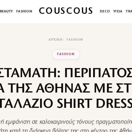
COUSCOUS
BEAUTY
FASHION
DECO
ΥΓΕΙΑ
TR
ΑΡΧΙΚΉ
FASHION
FASHION
ΣΤΑΜΑΤΗ: ΠΕΡΙΠΑΤΟ
Α ΤΗΣ ΑΘΗΝΑΣ ΜΕ Σ
ΓΑΛΑΖΙΟ SHIRT DRES
ή εμφάνιση σε καλοκαιρινούς τόνους πραγματοποίη
άτη κατά τη διάρκεια βόλτας της στο κέντρο της Αθήν