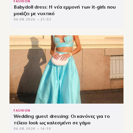
FASHION
Babydoll dress: Η νέα εμμονή των it-girls που
μοιάζει με νυχτικό
06.08.2026 — 21:02
FASHION
Wedding guest dressing: Οι κανόνες για το
τέλειο look ως καλεσμένη σε γάμο
06.08.2026 — 16:30