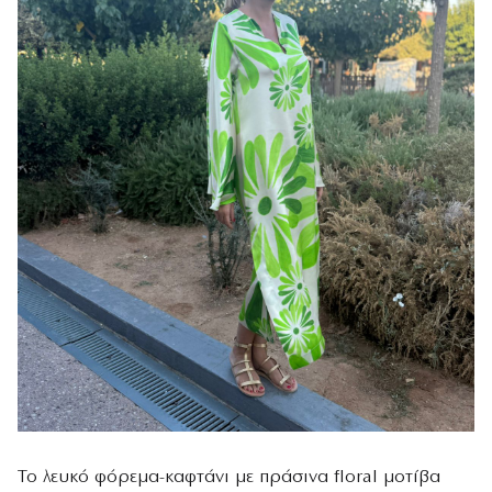
Το λευκό φόρεμα-καφτάνι με πράσινα floral μοτίβα