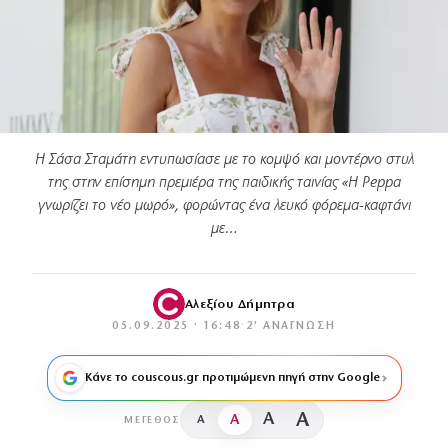
Η Σάσα Σταμάτη εντυπωσίασε με το κομψό και μοντέρνο στυλ
της στην επίσημη πρεμιέρα της παιδικής ταινίας «Η Peppa
γνωρίζει το νέο μωρό», φορώντας ένα λευκό φόρεμα-καφτάνι
με…
Αλεξίου Δήμητρα
05.09.2025 · 16:48
·
2′ ΑΝΆΓΝΩΣΗ
Κάνε το couscous.gr προτιμώμενη πηγή στην Google
A
A
A
A
ΜΈΓΕΘΟΣ