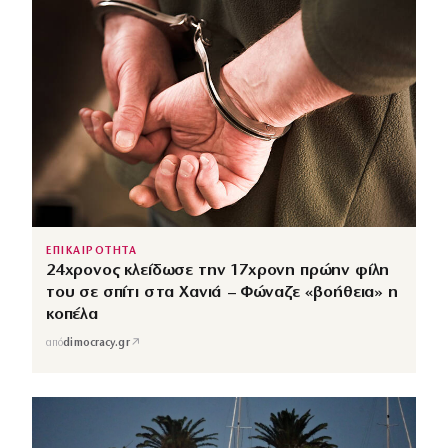
ΕΠΙΚΑΙΡΟΤΗΤΑ
24χρονος κλείδωσε την 17χρονη πρώην φίλη
του σε σπίτι στα Χανιά – Φώναζε «βοήθεια» η
κοπέλα
↗
από
dimocracy.gr