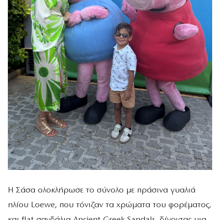
Η Σάσα ολοκλήρωσε το σύνολο με πράσινα γυαλιά
ηλίου Loewe, που τόνιζαν τα χρώματα του φορέματος,
και flat σανδάλια Ancient Greek Sandals, δίνοντας μια