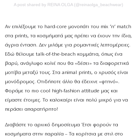
A post shared by REINA OLGA (@reinaolga_beachwear)
Αν επιλέξουμε το hard-core μονοπάτι του mix ‘n’ match
στα prints, τα κοσμήματά μας πρέπει να έχουν την ίδια,
άγρια ένταση. Δεν μιλάμε για ρομαντικές λεπτομέρειες.
Εδώ θέλουμε talk-of-the-beach κομμάτια, όπως ένα
βαρύ, ανάγλυφο κολιέ που θα «δέσει» τα διαφορετικά
μοτίβα μεταξύ τους. Στα animal prints, ο χρυσός είναι
μονόδρομος. Οτιδήποτε άλλο θα έδειχνε «φτηνό».
Φοράμε το πιο cool high-fashion attitude μας και
είμαστε έτοιμες. Το καλοκαίρι είναι πολύ μικρό για να
περάσει απαρατήρητο!
Διαβάστε το αρχικό δημοσίευμα Έτσι φορούν τα
κοσμήματα στην παραλία – Τα κορίτσια με στιλ στο