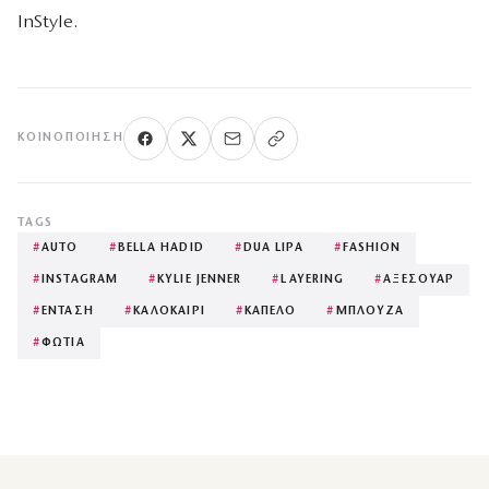
InStyle.
ΚΟΙΝΟΠΟΊΗΣΗ
TAGS
#
AUTO
#
BELLA HADID
#
DUA LIPA
#
FASHION
#
INSTAGRAM
#
KYLIE JENNER
#
LAYERING
#
ΑΞΕΣΟΥΑΡ
#
ΕΝΤΑΣΗ
#
ΚΑΛΟΚΑΙΡΙ
#
ΚΑΠΕΛΟ
#
ΜΠΛΟΥΖΑ
#
ΦΩΤΙΑ