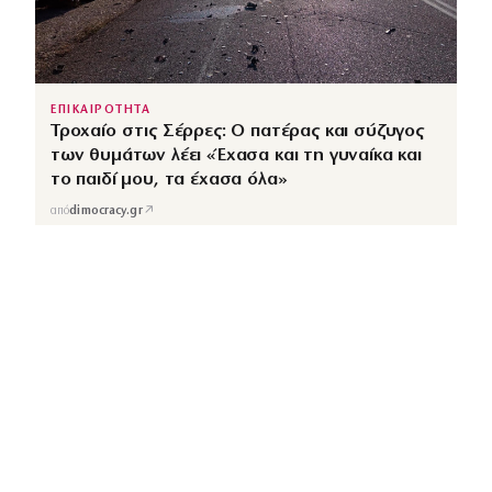
ΕΠΙΚΑΙΡΟΤΗΤΑ
Τροχαίο στις Σέρρες: Ο πατέρας και σύζυγος
των θυμάτων λέει «Έχασα και τη γυναίκα και
το παιδί μου, τα έχασα όλα»
↗
από
dimocracy.gr
COUSCOUS
Εδώ τα λέμε όλα. Χωρίς ρετούς.