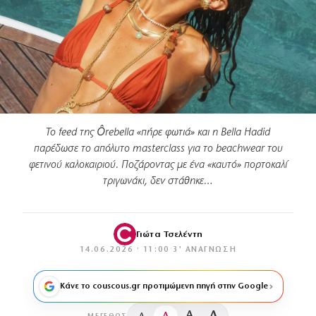
Το feed της Ôrebella «πήρε φωτιά» και η Bella Hadid
παρέδωσε το απόλυτο masterclass για το beachwear του
φετινού καλοκαιριού. Ποζάροντας με ένα «καυτό» πορτοκαλί
τριγωνάκι, δεν στάθηκε…
Γιώτα Τσελέντη
14.06.2026 · 11:00
·
3′ ΑΝΆΓΝΩΣΗ
Κάνε το couscous.gr προτιμώμενη πηγή στην Google
A