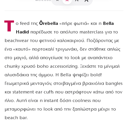
A
A
A
ΜΈΓΕΘΟΣ
Τ
ο feed της
Ôrebella
«πήρε φωτιά» και η
Bella
Hadid
παρέδωσε το απόλυτο masterclass για το
beachwear του φετινού καλοκαιριού. Ποζάροντας με
ένα «καυτό» πορτοκαλί τριγωνάκι, δεν στάθηκε απλώς
στο μαγιό, αλλά απογείωσε το look με αναπάντεχο
chunky χρυσό boho accessorizing. Ξεχάστε τα μίνιμαλ
αλυσιδάκια της άμμου. Η Bella ψηφίζει bold!
Γεωμετρικά μενταγιόν, στοιβαγμένα βραχιόλια bangles
και statement ear cuffs που αστράφτουν κάτω από τον
ήλιο. Αυτή είναι η instant δόση coolness που
μεταμορφώνει το look από την ξαπλώστρα μέχρι το
beach bar.