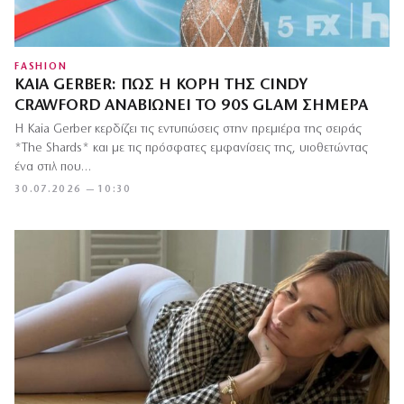
FASHION
KAIA GERBER: ΠΏΣ Η ΚΌΡΗ ΤΗΣ CINDY
CRAWFORD ΑΝΑΒΙΏΝΕΙ ΤΟ 90S GLAM ΣΉΜΕΡΑ
Η Kaia Gerber κερδίζει τις εντυπώσεις στην πρεμιέρα της σειράς
*The Shards* και με τις πρόσφατες εμφανίσεις της, υιοθετώντας
ένα στιλ που…
30.07.2026 — 10:30