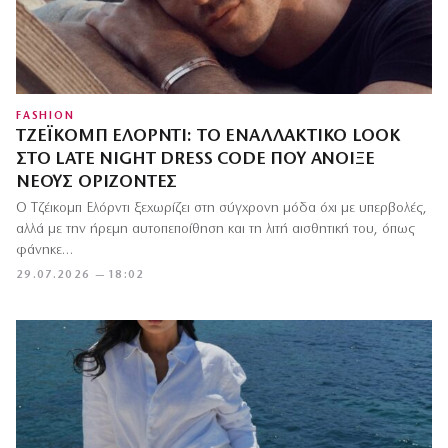
FASHION
ΤΖΈΙΚΟΜΠ ΕΛΌΡΝΤΙ: ΤΟ ΕΝΑΛΛΑΚΤΙΚΌ LOOK
ΣΤΟ LATE NIGHT DRESS CODE ΠΟΥ ΆΝΟΙΞΕ
ΝΈΟΥΣ ΟΡΊΖΟΝΤΕΣ
Ο Τζέικομπ Ελόρντι ξεχωρίζει στη σύγχρονη μόδα όχι με υπερβολές,
αλλά με την ήρεμη αυτοπεποίθηση και τη λιτή αισθητική του, όπως
φάνηκε…
29.07.2026 — 18:02