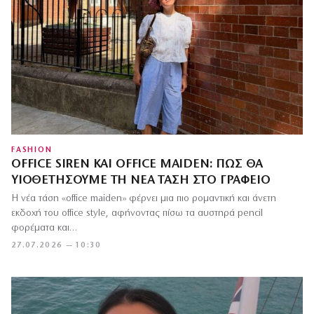
FASHION
OFFICE SIREN ΚΑΙ OFFICE MAIDEN: ΠΏΣ ΘΑ
ΥΙΟΘΕΤΉΣΟΥΜΕ ΤΗ ΝΈΑ ΤΆΣΗ ΣΤΟ ΓΡΑΦΕΊΟ
Η νέα τάση «office maiden» φέρνει μια πιο ρομαντική και άνετη
εκδοχή του office style, αφήνοντας πίσω τα αυστηρά pencil
φορέματα και…
27.07.2026 — 10:30