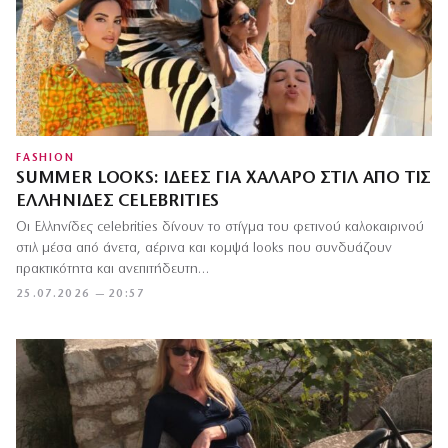
FASHION
SUMMER LOOKS: ΙΔΈΕΣ ΓΙΑ ΧΑΛΑΡΌ ΣΤΙΛ ΑΠΌ ΤΙΣ
ΕΛΛΗΝΊΔΕΣ CELEBRITIES
Οι Ελληνίδες celebrities δίνουν το στίγμα του φετινού καλοκαιρινού
στιλ μέσα από άνετα, αέρινα και κομψά looks που συνδυάζουν
πρακτικότητα και ανεπιτήδευτη…
25.07.2026 — 20:57