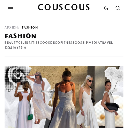
COUSCOUS
ΑΡΧΙΚΉ
FASHION
FASHION
BEAUTY
CELEBRITIES
COOK
DECO
FITNESS
GOSSIP
MEDIA
TRAVEL
ΖΩΔΙΑ
ΥΓΕΙΑ