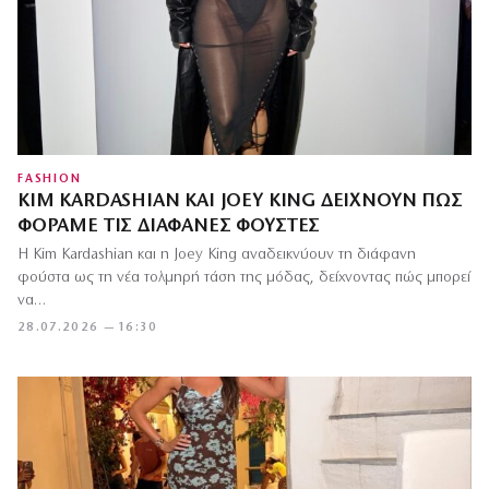
FASHION
KIM KARDASHIAN ΚΑΙ JOEY KING ΔΕΊΧΝΟΥΝ ΠΏΣ
ΦΟΡΆΜΕ ΤΙΣ ΔΙΆΦΑΝΕΣ ΦΟΎΣΤΕΣ
Η Kim Kardashian και η Joey King αναδεικνύουν τη διάφανη
φούστα ως τη νέα τολμηρή τάση της μόδας, δείχνοντας πώς μπορεί
να…
28.07.2026 — 16:30