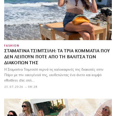
FASHION
ΣΤΑΜΑΤΊΝΑ ΤΣΙΜΤΣΙΛΉ: ΤΑ ΤΡΊΑ ΚΟΜΜΆΤΙΑ ΠΟΥ
ΔΕΝ ΛΕΊΠΟΥΝ ΠΟΤΈ ΑΠΌ ΤΗ ΒΑΛΊΤΣΑ ΤΩΝ
ΔΙΑΚΟΠΏΝ ΤΗΣ
Η Σταματίνα Τσιμτσιλή περνά τις καλοκαιρινές της διακοπές στην
Πάρο με την οικογένειά της, υιοθετώντας ένα άνετο και κομψό
effortless chic στιλ…
25.07.2026 — 08:28