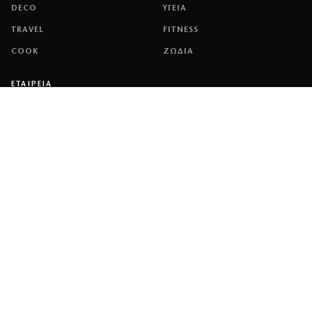
DECO
ΥΓΕΙΑ
TRAVEL
FITNESS
COOK
ΖΩΔΙΑ
ΕΤΑΙΡΕΙΑ
ΤΑΥΤΟΤΗΤΑ
ΠΟΛΙΤΙΚΉ COOKIES
ΌΡΟΙ ΧΡΉΣΗΣ
ΕΠΙΚΟΙΝΩΝΙΑ
ΔΙΑΦΗΜΙΣΗ
ΕΠΙΚΟΙΝΩΝΙΑ
NETWORK
COUSCOUS