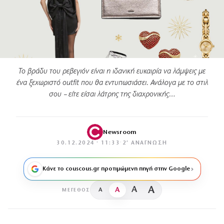
Το βράδυ του ρεβεγιόν είναι η ιδανική ευκαιρία να λάμψεις με
ένα ξεχωριστό outfit που θα εντυπωσιάσει. Ανάλογα με το στιλ
σου – είτε είσαι λάτρης της διαχρονικής…
Newsroom
30.12.2024 · 11:33
·
2′ ΑΝΆΓΝΩΣΗ
Κάνε το couscous.gr προτιμώμενη πηγή στην Google
A
A
A
A
ΜΈΓΕΘΟΣ