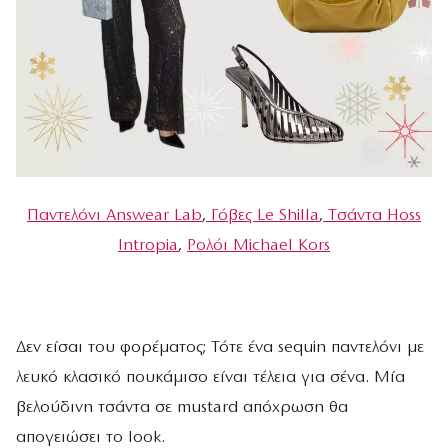
Παντελόνι Answear Lab
,
Γόβες Le Shilla
,
Tσάντα Ηoss
Intropia
,
Ρολόι Μichael Kors
Δεν είσαι του φορέματος; Τότε ένα sequin παντελόνι με
λευκό κλασικό πουκάμισο είναι τέλεια για σένα. Mία
βελούδινη τσάντα σε mustard απόχρωση θα
απογειώσει το look.