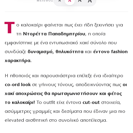
A
A
A
A
ΜΈΓΕΘΟΣ
Τ
ο καλοκαίρι φαίνεται πως έχει ήδη ξεκινήσει για
τη
Ντορέττα Παπαδημητρίου
, η οποία
εμφανίστηκε με ένα εντυπωσιακό χακί σύνολο που
συνδύαζε
δυναμισμό, θηλυκότητα
και
έντονο fashion
χαρακτήρα.
Η ηθοποιός και παρουσιάστρια επέλεξε ένα ιδιαίτερο
co-ord look
σε γήινους τόνους, αποδεικνύοντας πως
οι
χακί αποχρώσεις θα πρωταγωνιστήσουν και φέτος
το καλοκαίρι!
Το outfit είχε έντονα
cut-out
στοιχεία,
ασύμμετρες γραμμές και δεσίματα που έδιναν μια πιο
elevated αισθητική στο συνολικό αποτέλεσμα.