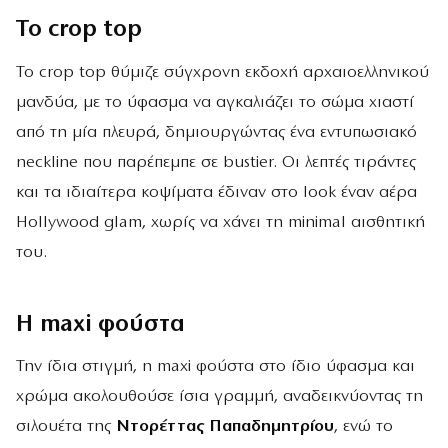
Το crop top
Το crop top θύμιζε σύγχρονη εκδοχή αρχαιοελληνικού
μανδύα, με το ύφασμα να αγκαλιάζει το σώμα χιαστί
από τη μία πλευρά, δημιουργώντας ένα εντυπωσιακό
neckline που παρέπεμπε σε bustier. Οι λεπτές τιράντες
και τα ιδιαίτερα κοψίματα έδιναν στο look έναν αέρα
Hollywood glam, χωρίς να χάνει τη minimal αισθητική
του.
Η maxi φούστα
Την ίδια στιγμή, η maxi φούστα στο ίδιο ύφασμα και
χρώμα ακολουθούσε ίσια γραμμή, αναδεικνύοντας τη
σιλουέτα της
Ντορέττας Παπαδημητρίου
, ενώ το