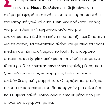
Σ
τον ημιτελικό του J2US, το
couture κοστούμι
που
επέλεξε ο
Νίκος Κοκλώνης
επιβεβαιώνει για
ακόμα μία φορά τη στενή σχέση του παρουσιαστή με
τον ιστορικό γαλλικό οίκο
Dior
. Δεν πρόκειται απλώς
για μία τηλεοπτική εμφάνιση, αλλά για μια
ολοκληρωμένη fashion εικόνα που μοιάζει σχεδιασμένη
για τη σκηνή, τα τηλεοπτικά πλάνα και φυσικά τα social
media που ήδη σχολιάζουν το look. Το σταυρωτό
σακάκι σε
dusty pink
απόχρωση συνδυάζεται με ένα
ιδιαίτερο
Dior couture παντελόνι
υψηλής μέσης, που
ξεχωρίζει χάρη στις λεπτομέρειες tailoring και τη
σχεδόν θεατρική γραμμή του. Οι οριζόντιες ραφές και
η couture κατασκευή του δημιουργούν μια σιλουέτα
που θυμίζει παλιό Hollywood glamour μέσα από μια
απολύτως σύγχρονη ματιά.