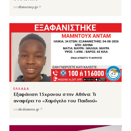
↗
από
dimocracy.gr
ΕΛΛΑΔΑ
Εξαφάνιση 15χρονου στην Αθήνα: Τι
αναφέρει το «Χαμόγελο του Παιδιού»
↗
από
dedomeno.gr