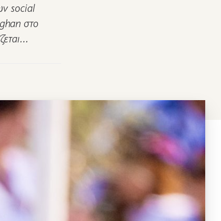
ν social
eghan στο
ίζεται…