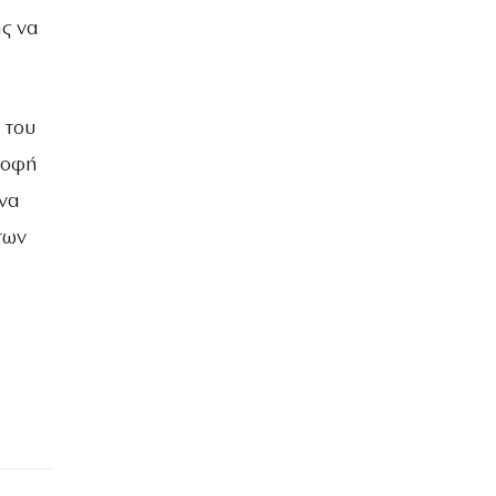
ς να
 του
ροφή
 να
των