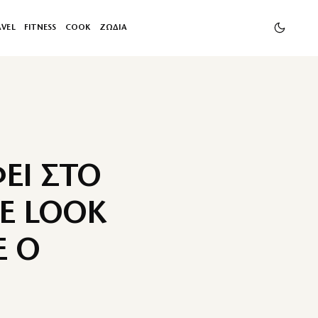
AVEL
FITNESS
COOK
ΖΩΔΙΑ
ΕΙ ΣΤΟ
E LOOK
Ε Ο