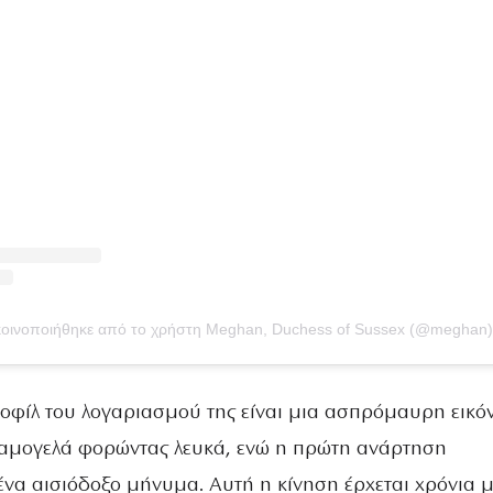
 κοινοποιήθηκε από το χρήστη Meghan, Duchess of Sussex (@meghan)
φίλ του λογαριασμού της είναι μια ασπρόμαυρη εικό
αμογελά φορώντας λευκά, ενώ η πρώτη ανάρτηση
ένα αισιόδοξο μήνυμα. Αυτή η κίνηση έρχεται χρόνια 