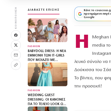
ΚΟΙΝΟΠΟΊΗΣΗ
ΔΙΑΒΆΣΤΕ ΕΠΊΣΗΣ
Κάνε το couscous.g
προτιμώμενη πηγή 
Google
Η
Meghan M
media το
FASHION
BABYDOLL DRESS: Η ΝΈΑ
Instagra
ΕΜΜΟΝΉ ΤΩΝ IT-GIRLS
ΠΟΥ ΜΟΙΆΖΕΙ ΜΕ
λευκό σύνολο να τ
ΝΥΧΤΙΚΌ
Δούκισσα του Σάσ
Το βίντεο, που φη
την προσοχή!
FASHION
WEDDING GUEST
DRESSING: ΟΙ ΚΑΝΌΝΕΣ
ΓΙΑ ΤΟ ΤΈΛΕΙΟ LOOK ΩΣ
ΚΑΛΕΣΜΈΝΗ ΣΕ ΓΆΜΟ