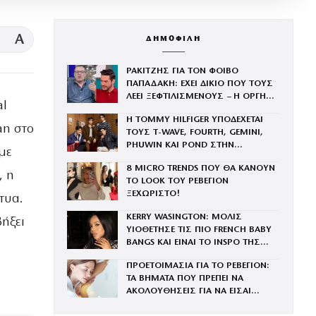
A
ΔΗΜΟΦΙΛΗ
ΡΑΚΙΤΖΗΣ ΓΙΑ ΤΟΝ ΦΟΙΒΟ
ΠΑΠΑΔΑΚΗ: ΕΧΕΙ ΔΙΚΙΟ ΠΟΥ ΤΟΥΣ
ΛΕΕΙ ΞΕΦΤΙΛΙΣΜΕΝΟΥΣ – Η ΟΡΓΗ
al
ΓΙΑ ΤΟΝ ΠΑΤΕΡΑ ΤΟΥ
Η TOMMY HILFIGER ΥΠΟΔΕΧΕΤΑΙ
an στο
ΤΟΥΣ Τ-WAVE, FOURTH, GEMINI,
PHUWIN ΚΑΙ POND ΣΤΗΝ
με
ΟΙΚΟΓΕΝΕΙΑ ΤΟΥ BRAND
8 MICRO TRENDS ΠΟΥ ΘΑ ΚΑΝΟΥΝ
, η
ΤΟ LOOK ΤΟΥ ΡΕΒΕΓΙΟΝ
ΞΕΧΩΡΙΣΤΟ!
τυα.
KERRY WASINGTON: ΜΟΛΙΣ
βήξει
ΥΙΟΘΕΤΗΣΕ ΤΙΣ ΠΙΟ FRENCH BABY
BANGS ΚΑΙ ΕΙΝΑΙ ΤΟ INSPO ΤΗΣ
ΧΡΟΝΙΑΣ
ΠΡΟΕΤΟΙΜΑΣΙΑ ΓΙΑ ΤΟ ΡΕΒΕΓΙΟΝ:
ΤΑ ΒΗΜΑΤΑ ΠΟΥ ΠΡΕΠΕΙ ΝΑ
ΑΚΟΛΟΥΘΗΣΕΙΣ ΓΙΑ ΝΑ ΕΙΣΑΙ
ΕΝΤΥΠΩΣΙΑΚΗ ΤΗΝ ΠΙΟ ΛΑΜΠΕΡΗ