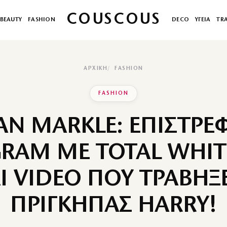
COUSCOUS
BEAUTY
FASHION
DECO
ΥΓΕΙΑ
TR
ΑΡΧΙΚΉ
FASHION
FASHION
N MARKLE: ΕΠΙΣΤΡΕΦ
GRAM ΜΕ TOTAL WHIT
Ι VIDEO ΠΟΥ ΤΡΑΒΗΞ
ΠΡΙΓΚΗΠΑΣ HARRY!