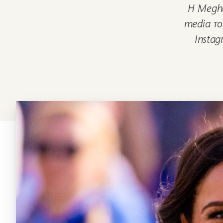
Η Megha
media το
Instag