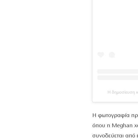
Η δημοσίευση
Η φωτογραφία προ
όπου η Meghan χ
συνοδεύεται από 