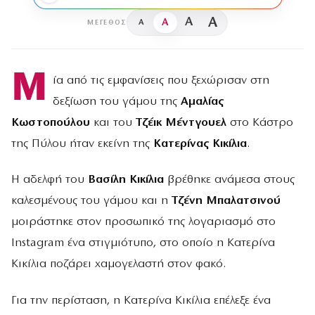
A
A
A
A
ΜΈΓΕΘΟΣ
Μ
ία από τις εμφανίσεις που ξεχώρισαν στη
δεξίωση του γάμου της
Αμαλίας
Κωστοπούλου
και του
Τζέικ Μέντγουελ
στο Κάστρο
της Πύλου ήταν εκείνη της
Κατερίνας Κικίλια
.
Η αδελφή του
Βασίλη Κικίλια
βρέθηκε ανάμεσα στους
καλεσμένους του γάμου και η
Τζένη Μπαλατσινού
μοιράστηκε στον προσωπικό της λογαριασμό στο
Instagram ένα στιγμιότυπο, στο οποίο η Κατερίνα
Κικίλια ποζάρει χαμογελαστή στον φακό.
Για την περίσταση, η Κατερίνα Κικίλια επέλεξε ένα