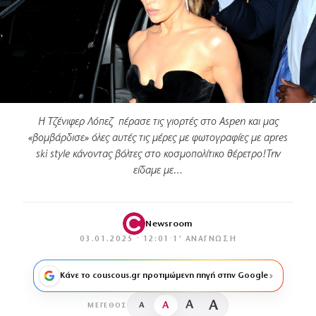
H Τζένιφερ Λόπεζ πέρασε τις γιορτές στο Aspen και μας
«βομβάρδισε» όλες αυτές τις μέρες με φωτογραφίες με apres
ski style κάνοντας βόλτες στο κοσμοπολίτικο θέρετρο!Την
είδαμε με…
Newsroom
03.01.2025 · 12:01
·
1′ ΑΝΆΓΝΩΣΗ
Κάνε το couscous.gr προτιμώμενη πηγή στην Google
A
A
A
A
ΜΈΓΕΘΟΣ