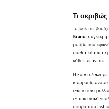
Τι ακριβώς
Το look της βασίζ
Brand
, συγκεκρι
μοτίβο που «φωνάζ
αισθητική του το 
κάθε εμφάνιση.
Η Σάσα ολοκληρώνε
ισορροπία ανάμεσα
ενώ τα ίσια μαλλι
εντυπωσιακά γυαλ
απαραίτητο fashio