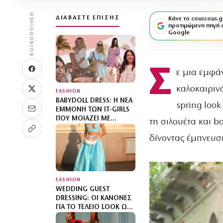
ΚΟΙΝΟΠΟΊΗΣΗ
ΔΙΑΒΆΣΤΕ ΕΠΊΣΗΣ
Κάνε το couscous.g
προτιμώμενη πηγή 
Google
Σ
ε μια εμφά
καλοκαιριν
FASHION
BABYDOLL DRESS: Η ΝΈΑ
spring look
ΕΜΜΟΝΉ ΤΩΝ IT-GIRLS
ΠΟΥ ΜΟΙΆΖΕΙ ΜΕ
τη σιλουέτα και b
ΝΥΧΤΙΚΌ
δίνοντας έμπνευση
FASHION
WEDDING GUEST
DRESSING: ΟΙ ΚΑΝΌΝΕΣ
ΓΙΑ ΤΟ ΤΈΛΕΙΟ LOOK ΩΣ
ΚΑΛΕΣΜΈΝΗ ΣΕ ΓΆΜΟ