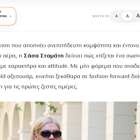
r
A
A
στην
A
ΜΈΓΕΘΟΣ
νιση που αποπνέει ανεπιτήδευτη κομψότητα και έντονο
ό αέρα, η
Σάσα Σταμάτη
δείχνει πώς χτίζεται ένα σωστ
 με χαρακτήρα και attitude. Με μίνι φόρεμα που αναδε
old αξεσουάρ, κινείται ξεκάθαρα σε fashion-forward δι
 για τις πρώτες ζεστές ημέρες.