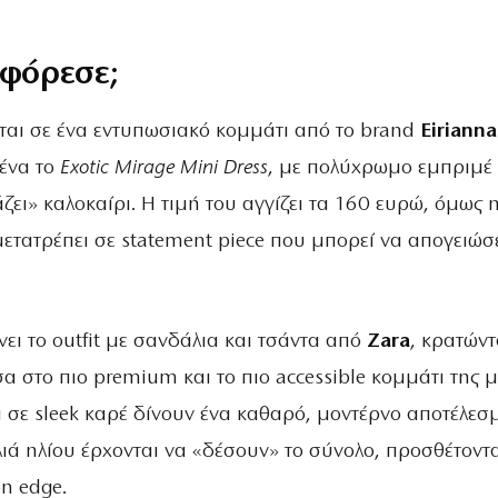
 φόρεσε;
εται σε ένα εντυπωσιακό κομμάτι από το brand
Eirianna
μένα το
Exotic Mirage Mini Dress
, με πολύχρωμο εμπριμέ
ει» καλοκαίρι. Η τιμή του αγγίζει τα 160 ευρώ, όμως 
μετατρέπει σε statement piece που μπορεί να απογειώσ
ι το outfit με σανδάλια και τσάντα από
Zara
, κρατώντ
 στο πιο premium και το πιο accessible κομμάτι της 
ά σε sleek καρέ δίνουν ένα καθαρό, μοντέρνο αποτέλεσ
ιά ηλίου έρχονται να «δέσουν» το σύνολο, προσθέτοντα
n edge.