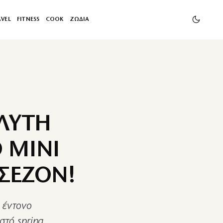
AVEL
FITNESS
COOK
ΖΩΔΙΑ
ΛΥΤΗ
Ο ΜΙΝΙ
ΣΕΖΟΝ!
 έντονο
στό spring