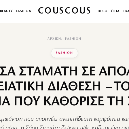
COUSCOUS
BEAUTY
FASHION
DECO
ΥΓΕΙΑ
TR
ΑΡΧΙΚΉ
FASHION
FASHION
ΑΣΑ ΣΤΑΜΑΤΗ ΣΕ ΑΠΟ
ΙΑΤΙΚΗ ΔΙΑΘΕΣΗ – Τ
Α ΠΟΥ ΚΑΘΟΡΙΣΕ ΤΗ 
 εμφάνιση που αποπνέει ανεπιτήδευτη κομψότητα και
νό αέρα, η Σάσα Σταμάτη δείχνει πώς χτίζεται ένα σω