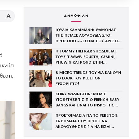
A
ΔΗΜΟΦΙΛΗ
ΙΟΥΛΙΑ ΚΑΛΛΙΜΑΝΗ: ΘΑΜΩΝΑΣ
ΤΗΣ ΠΕΤΑΞΕ ΛΟΥΛΟΥΔΙΑ ΣΤΟ
ΠΡΟΣΩΠΟ – «ΕΣΕΝΑ ΣΟΥ ΑΡΕΣΕΙ
ΑΥΤΟ;»
Η TOMMY HILFIGER ΥΠΟΔΕΧΕΤΑΙ
ό
ΤΟΥΣ Τ-WAVE, FOURTH, GEMINI,
PHUWIN ΚΑΙ POND ΣΤΗΝ
ικνύει
ΟΙΚΟΓΕΝΕΙΑ ΤΟΥ BRAND
8 MICRO TRENDS ΠΟΥ ΘΑ ΚΑΝΟΥΝ
άθεση,
ΤΟ LOOK ΤΟΥ ΡΕΒΕΓΙΟΝ
ΞΕΧΩΡΙΣΤΟ!
KERRY WASINGTON: ΜΟΛΙΣ
ΥΙΟΘΕΤΗΣΕ ΤΙΣ ΠΙΟ FRENCH BABY
BANGS ΚΑΙ ΕΙΝΑΙ ΤΟ INSPO ΤΗΣ
ΧΡΟΝΙΑΣ
ΠΡΟΕΤΟΙΜΑΣΙΑ ΓΙΑ ΤΟ ΡΕΒΕΓΙΟΝ:
ΤΑ ΒΗΜΑΤΑ ΠΟΥ ΠΡΕΠΕΙ ΝΑ
ΑΚΟΛΟΥΘΗΣΕΙΣ ΓΙΑ ΝΑ ΕΙΣΑΙ
ΕΝΤΥΠΩΣΙΑΚΗ ΤΗΝ ΠΙΟ ΛΑΜΠΕΡΗ
ΒΡΑΔΙΑ ΤΟΥ ΧΡΟΝΟΥ