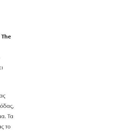
 The
η
ει
ας
μόδας,
μα. Τα
ς το