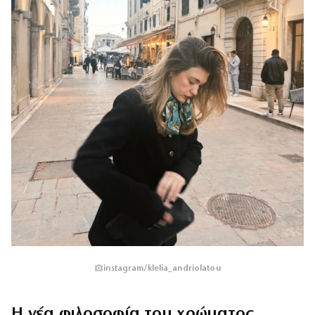
instagram/klelia_andriolatou
Η νέα φιλοσοφία του χρώματος