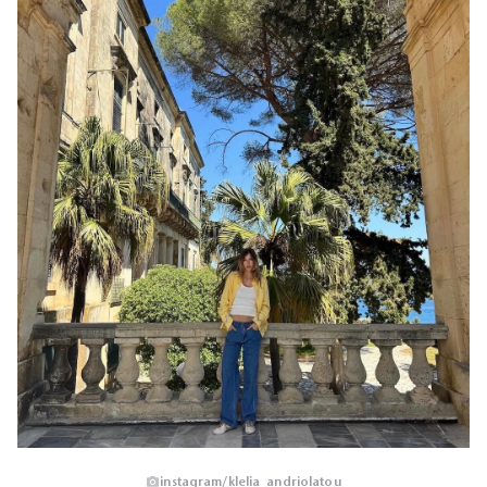
instagram/klelia_andriolatou