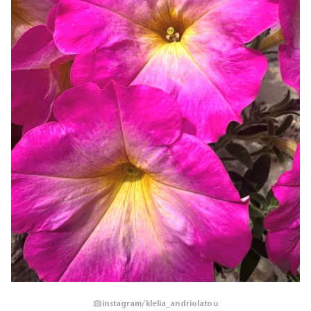
instagram/klelia_andriolatou