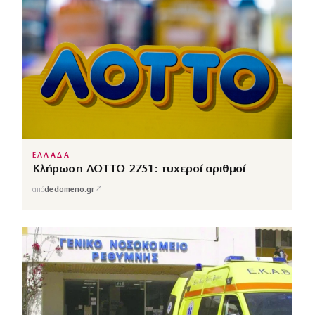
ΕΛΛΑΔΑ
Κλήρωση ΛΟΤΤΟ 2751: τυχεροί αριθμοί
↗
από
dedomeno.gr