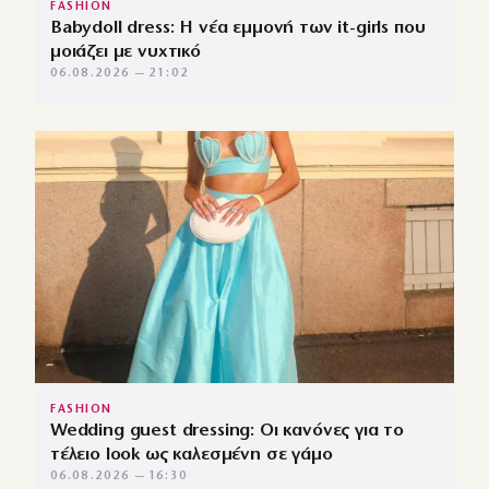
FASHION
Babydoll dress: Η νέα εμμονή των it-girls που
μοιάζει με νυχτικό
06.08.2026 — 21:02
FASHION
Wedding guest dressing: Οι κανόνες για το
τέλειο look ως καλεσμένη σε γάμο
06.08.2026 — 16:30