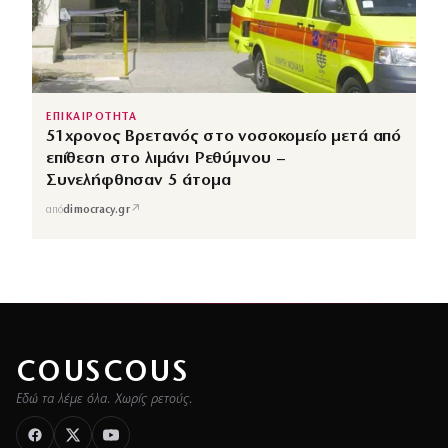
ΕΠΙΚΑΙΡΟΤΗΤΑ
51χρονος Βρετανός στο νοσοκομείο μετά από
επίθεση στο λιμάνι Ρεθύμνου –
Συνελήφθησαν 5 άτομα
↗
από
dimocracy.gr
COUSCOUS
Εδώ τα λέμε όλα. Χωρίς ρετούς.