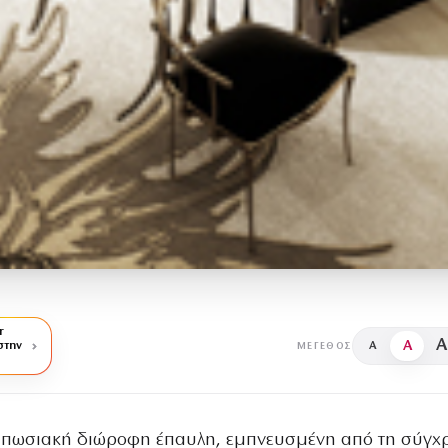
r
A
A
στην
A
ΜΈΓΕΘΟΣ
υπωσιακή διώροφη έπαυλη, εμπνευσμένη από τη σύγχ