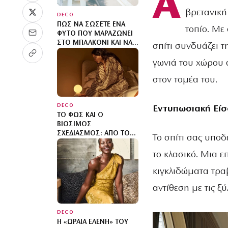
Α
βρετανική
DECO
ΠΏΣ ΝΑ ΣΏΣΕΤΕ ΈΝΑ
τοπίο. Με
ΦΥΤΌ ΠΟΥ ΜΑΡΑΖΏΝΕΙ
ΣΤΟ ΜΠΑΛΚΌΝΙ ΚΑΙ ΝΑ
σπίτι συνδυάζει τ
ΤΟ ΕΠΑΝΑΦΈΡΕΤΕ
ΓΡΉΓΟΡΑ
γωνιά του χώρου α
στον τομέα του.
DECO
Εντυπωσιακή Εί
ΤΟ ΦΩΣ ΚΑΙ Ο
ΒΙΏΣΙΜΟΣ
ΣΧΕΔΙΑΣΜΌΣ: ΑΠΌ ΤΟΝ
Το σπίτι σας υποδ
ΎΠΝΟ ΜΈΧΡΙ ΤΟΝ
ΆΝΘΡΩΠΟ
το κλασικό. Μια ε
κιγκλιδώματα τρα
αντίθεση με τις ξύ
DECO
Η «ΩΡΑΊΑ ΕΛΈΝΗ» ΤΟΥ