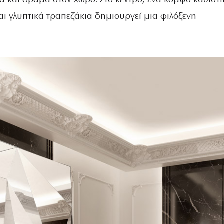
ά και δράμα στον χώρο. Στο κέντρο, ένα κομψό καθιστι
αι γλυπτικά τραπεζάκια δημιουργεί μια φιλόξενη