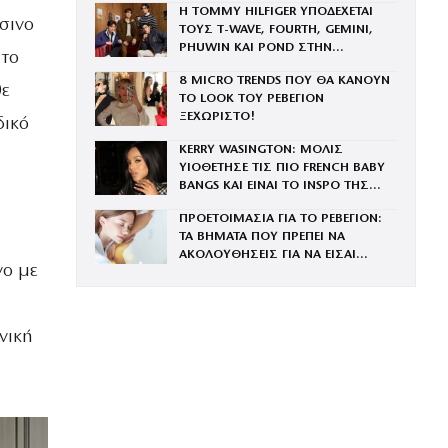
Η TOMMY HILFIGER ΥΠΟΔΕΧΕΤΑΙ
σινο
ΤΟΥΣ Τ-WAVE, FOURTH, GEMINI,
PHUWIN ΚΑΙ POND ΣΤΗΝ
 το
ΟΙΚΟΓΕΝΕΙΑ ΤΟΥ BRAND
8 MICRO TRENDS ΠΟΥ ΘΑ ΚΑΝΟΥΝ
θε
ΤΟ LOOK ΤΟΥ ΡΕΒΕΓΙΟΝ
ΞΕΧΩΡΙΣΤΟ!
δικό
KERRY WASINGTON: ΜΟΛΙΣ
ΥΙΟΘΕΤΗΣΕ ΤΙΣ ΠΙΟ FRENCH BABY
BANGS ΚΑΙ ΕΙΝΑΙ ΤΟ INSPO ΤΗΣ
ΧΡΟΝΙΑΣ
ΠΡΟΕΤΟΙΜΑΣΙΑ ΓΙΑ ΤΟ ΡΕΒΕΓΙΟΝ:
ΤΑ ΒΗΜΑΤΑ ΠΟΥ ΠΡΕΠΕΙ ΝΑ
ΑΚΟΛΟΥΘΗΣΕΙΣ ΓΙΑ ΝΑ ΕΙΣΑΙ
νο με
ΕΝΤΥΠΩΣΙΑΚΗ ΤΗΝ ΠΙΟ ΛΑΜΠΕΡΗ
ΒΡΑΔΙΑ ΤΟΥ ΧΡΟΝΟΥ
νική