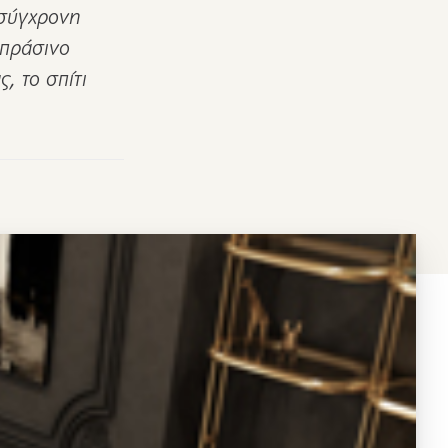
 σύγχρονη
απράσινο
, το σπίτι