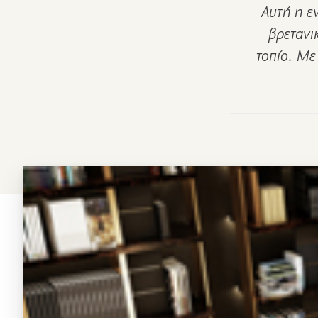
Αυτή η ε
βρετανι
τοπίο. Με