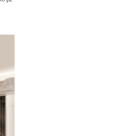
κό με