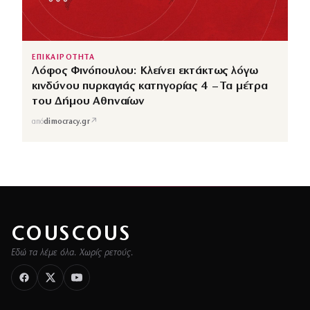
ΕΠΙΚΑΙΡΟΤΗΤΑ
Λόφος Φινόπουλου: Κλείνει εκτάκτως λόγω
κινδύνου πυρκαγιάς κατηγορίας 4 – Τα μέτρα
του Δήμου Αθηναίων
↗
από
dimocracy.gr
COUSCOUS
Εδώ τα λέμε όλα. Χωρίς ρετούς.