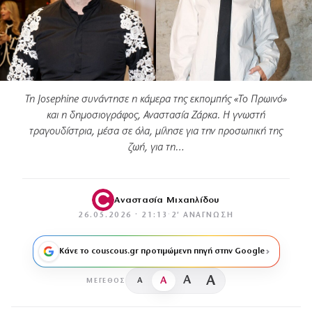
Τη Josephine συνάντησε η κάμερα της εκπομπής «Το Πρωινό»
και η δημοσιογράφος, Αναστασία Ζάρκα. Η γνωστή
τραγουδίστρια, μέσα σε όλα, μίλησε για την προσωπική της
ζωή, για τη…
Αναστασία Μιχαηλίδου
26.05.2026 · 21:13
·
2′ ΑΝΆΓΝΩΣΗ
Κάνε το couscous.gr προτιμώμενη πηγή στην Google
A
A
A
A
ΜΈΓΕΘΟΣ