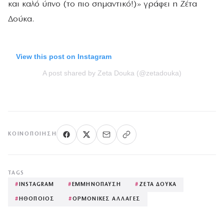
και καλό ύπνο (το πιο σημαντικό!)» γράφει η Ζέτα
Δούκα.
View this post on Instagram
A post shared by Zeta Douka (@zetadouka)
ΚΟΙΝΟΠΟΊΗΣΗ
TAGS
#
INSTAGRAM
#
ΕΜΜΗΝΟΠΑΥΣΗ
#
ΖΕΤΑ ΔΟΥΚΑ
#
ΗΘΟΠΟΙΟΣ
#
ΟΡΜΟΝΙΚΕΣ ΑΛΛΑΓΕΣ