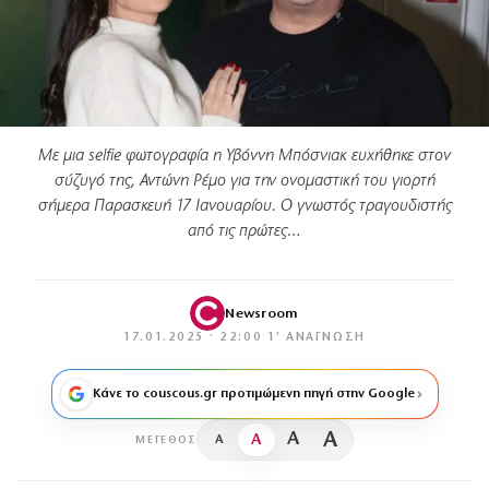
Με μια selfie φωτογραφία η Υβόννη Μπόσνιακ ευχήθηκε στον
σύζυγό της, Αντώνη Ρέμο για την ονομαστική του γιορτή
σήμερα Παρασκευή 17 Ιανουαρίου. Ο γνωστός τραγουδιστής
από τις πρώτες…
Newsroom
17.01.2025 · 22:00
·
1′ ΑΝΆΓΝΩΣΗ
Κάνε το couscous.gr προτιμώμενη πηγή στην Google
A
A
A
A
ΜΈΓΕΘΟΣ