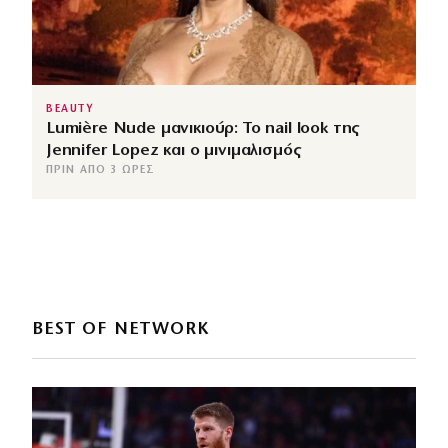
BEAUTY
Lumière Nude μανικιούρ: Το nail look της
Jennifer Lopez και ο μινιμαλισμός
ΠΡΙΝ ΑΠΌ 3 ΏΡΕΣ
BEST OF NETWORK