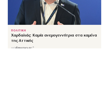
ΠΟΛΙΤΙΚΗ
Χαρδαλιάς: Καμία ανεμογεννήτρια στα καμένα
της Αττικής
↗
από
dimocracy.gr
COUSCOUS
Εδώ τα λέμε όλα. Χωρίς ρετούς.