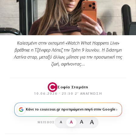
Καλεσμένη στην εκπομπή «Watch What Happens Live»
βρέθηκε η Τζένιφερ Λόπεζ την Τρίτη 9 Ιουνίου. Η διάσημη
Λατίνα σταρ, μεταξύ άλλων, μίλησε για την προσωπική της
ζωή, αφήνοντας…
Σοφία Σταμάτη
10.06.2026 · 23:50
·
2′ ΑΝΆΓΝΩΣΗ
Κάνε το couscous.gr προτιμώμενη πηγή στην Google
A
A
A
A
ΜΈΓΕΘΟΣ