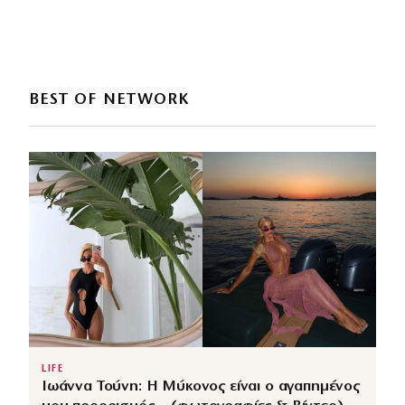
BEST OF NETWORK
LIFE
Ιωάννα Τούνη: Η Μύκονος είναι ο αγαπημένος