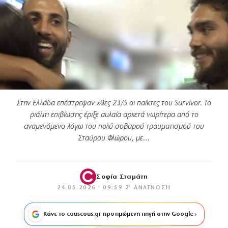
Στην Ελλάδα επέστρεψαν χθες 23/5 οι παίκτες του Survivor. Το
ριάλιτι επιβίωσης έριξε αυλαία αρκετά νωρίτερα από το
αναμενόμενο λόγω του πολύ σοβαρού τραυματισμού του
Σταύρου Φλώρου, με…
Σοφία Σταμάτη
24.05.2026 · 09:59
·
2′ ΑΝΆΓΝΩΣΗ
Κάνε το couscous.gr προτιμώμενη πηγή στην Google