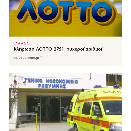
ΕΛΛΑΔΑ
Κλήρωση ΛΟΤΤΟ 2751: τυχεροί αριθμοί
↗
από
dedomeno.gr