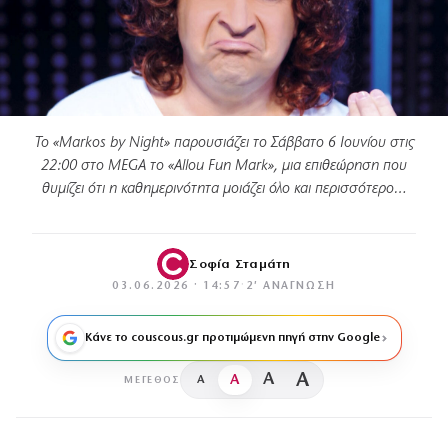
Το «Markos by Night» παρουσιάζει το Σάββατο 6 Ιουνίου στις
22:00 στο MEGA το «Allou Fun Mark», μια επιθεώρηση που
θυμίζει ότι η καθημερινότητα μοιάζει όλο και περισσότερο…
Σοφία Σταμάτη
03.06.2026 · 14:57
·
2′ ΑΝΆΓΝΩΣΗ
Κάνε το couscous.gr προτιμώμενη πηγή στην Google
A
A
A
A
ΜΈΓΕΘΟΣ