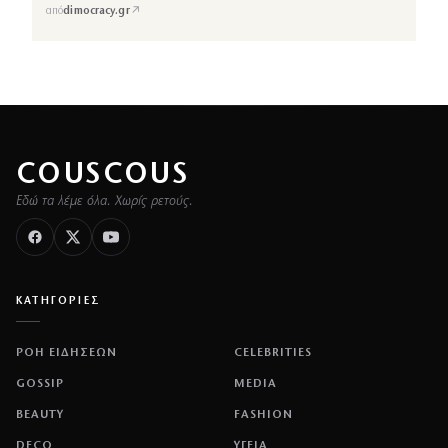
↗
από
dimocracy.gr
COUSCOUS
Εδώ τα λέμε όλα. Χωρίς ρετούς.
ΚΑΤΗΓΟΡΙΕΣ
ΡΟΗ ΕΙΔΗΣΕΩΝ
CELEBRITIES
GOSSIP
MEDIA
BEAUTY
FASHION
DECO
ΥΓΕΙΑ