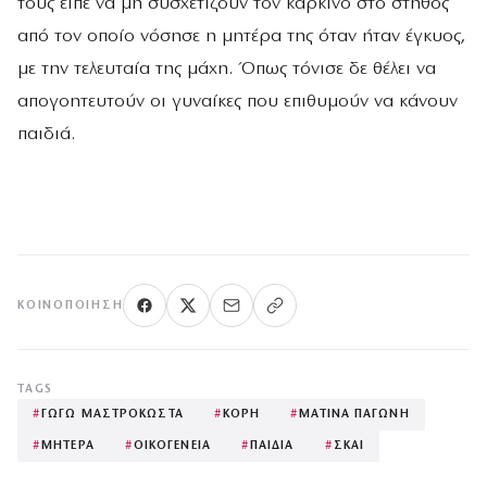
τους είπε να μη συσχετίζουν τον καρκίνο στο στήθος
από τον οποίο νόσησε η μητέρα της όταν ήταν έγκυος,
με την τελευταία της μάχη. Όπως τόνισε δε θέλει να
απογοητευτούν οι γυναίκες που επιθυμούν να κάνουν
παιδιά.
ΚΟΙΝΟΠΟΊΗΣΗ
TAGS
#
ΓΩΓΩ ΜΑΣΤΡΟΚΩΣΤΑ
#
ΚΟΡΗ
#
ΜΑΤΙΝΑ ΠΑΓΩΝΗ
#
ΜΗΤΕΡΑ
#
ΟΙΚΟΓΕΝΕΙΑ
#
ΠΑΙΔΙΑ
#
ΣΚΑΙ