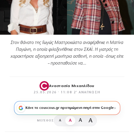
Στον θάνατο της Γωγώς Μαστροκώστα αναφέρθηκε η Ματίνα
Παγώνη, η οποία φιλοξενήθηκε στον ΣΚΑΪ. Η γιατρός τη
χαρακτήρισε αξιοπρεπή μαχήτρια ασθενή, η οποία -όπως είπε
– προσπαθούσε να…
Αναστασία Μιχαηλίδου
25.05.2026 · 11:08
·
2′ ΑΝΆΓΝΩΣΗ
Κάνε το couscous.gr προτιμώμενη πηγή στην Google
A
A
A
A
ΜΈΓΕΘΟΣ