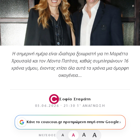
Η σημερινή ημέρα είναι ιδιαίτερα ξεχωριστή για τη Μαριέττα
Χρουσαλά και τον Λέοντα Πατίτσα, καθώς συμπληρώνουν 16
χρόνια γάμου, έχοντας χτίσει όλα αυτά τα χρόνια μια όμορφη
οικογένεια…
Σοφία Σταμάτη
05.06.2026 · 21:30
·
1′ ΑΝΆΓΝΩΣΗ
Κάνε το couscous.gr προτιμώμενη πηγή στην Google
A
A
A
A
ΜΈΓΕΘΟΣ