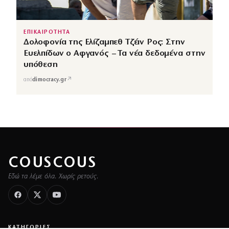
ΕΠΙΚΑΙΡΟΤΗΤΑ
Δολοφονία της Ελίζαμπεθ Τζέιν Ρος: Στην
Ευελπίδων ο Αφγανός – Τα νέα δεδομένα στην
υπόθεση
↗
από
dimocracy.gr
COUSCOUS
Εδώ τα λέμε όλα. Χωρίς ρετούς.
ΚΑΤΗΓΟΡΙΕΣ