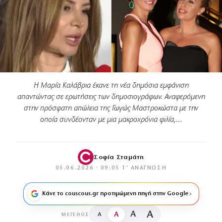
Η Μαρία Καλάβρια έκανε τη νέα δημόσια εμφάνιση
απαντώντας σε ερωτήσεις των δημοσιογράφων. Αναφερόμενη
στην πρόσφατη απώλεια της Γωγώς Μαστροκώστα με την
οποία συνδέονταν με μια μακροχρόνια φιλία,…
Σοφία Σταμάτη
05.06.2026 · 09:05
·
1′ ΑΝΆΓΝΩΣΗ
Κάνε το couscous.gr προτιμώμενη πηγή στην Google
A
A
A
A
ΜΈΓΕΘΟΣ