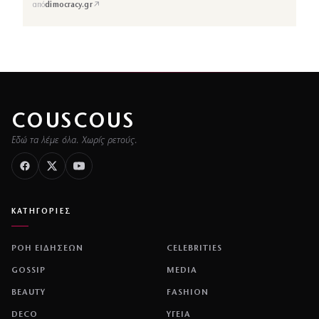
↗
από
dimocracy.gr
COUSCOUS
Εδώ τα λέμε όλα. Χωρίς ρετούς.
ΚΑΤΗΓΟΡΙΕΣ
ΡΟΗ ΕΙΔΗΣΕΩΝ
CELEBRITIES
GOSSIP
MEDIA
BEAUTY
FASHION
DECO
ΥΓΕΙΑ