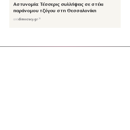
Αστυνομία: Τέσσερις συλλήψεις σε στέκι
παράνομου τζόγου στη Θεσσαλονίκη
↗
από
dimocracy.gr
COUSCOUS
Εδώ τα λέμε όλα. Χωρίς ρετούς.
ΚΑΤΗΓΟΡΙΕΣ
ΡΟΗ ΕΙΔΗΣΕΩΝ
CELEBRITIES
GOSSIP
MEDIA