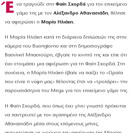
Έ
να τραγούδι στη
Φαίη Σκορδά
για τον επικείμενο
γάμο της με τον
Αλέξανδρο Αθανασιάδη
, θέλησε
να αφιερώσει η
Μαρία Ηλιάκη.
Η Μαρία Ηλιάκη κατά τη διάρκεια δηλώσεών της στην
κάμερα του Buongiorno και στη δημοσιογράφο
Βασιλική Μπασιούρη, έβγαλε το κινητό της και είπε ότι
έχει ετοιμάσει μια αφιέρωση για τη Φαίη Σκορδά. Στη
συνέχεια, η Μαρία Ηλιάκη έβαλε να παίζει το «Ωραία
που είναι η νύφη μας» θέλοντας έτσι να «τρολάρει» την
παρουσιάστρια του Mega για τον επικείμενο γάμο της.
Η Φαίη Σκορδά, που όπως έχει γίνει γνωστό πρόκειται
να παντρευτεί με τον αγαπημένο της Αλέξανδρο
Αθανασιάδη μέσα στους επόμενους μήνες,
αντιμετώπισε με χιούμορ την αφιέρωση της Μαρίας